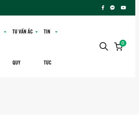
TƯ VẤN ẮC
TIN
0
QUY
TỨC