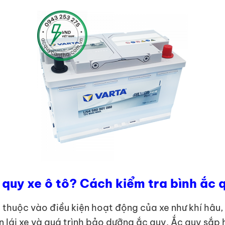
 quy xe ô tô? Cách kiểm tra bình ắc 
thuộc vào điều kiện hoạt động của xe như khí hâu, t
uen lái xe và quá trình bảo dưỡng ắc quy. Ắc quy sắ