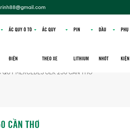
trinh88@gmail.com
ẮC QUY Ô TÔ
ẮC QUY
PIN
DẦU
PHỤ
ĐIỆN
THEO XE
LITHIUM
NHỚT
KIỆN
 QUY MERCEDES GLK 250 CẦN THƠ
50 CẦN THƠ