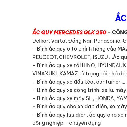
ẮC
ẮC QUY MERCEDES GLK 250
–
CÔNG
Delkor, Varta, Đồng Nai, Panasonic, G
– Bình ắc quy ô tô chính hãng của 
PEUGEOT, CHEVROLET, ISUZU …Ắc quy x
– Bình ắc quy xe tải HINO, HYUNDA
VINAXUKI, KAMAZ từ trọng tải nhỏ đến
– Bình ắc quy xe đầu kéo, container ….
– Bình ắc quy xe công trình, xe lu, má
– Bình ắc quy xe máy SH, HONDA, YA
– Bình ắc quy cho xe đạp điện, xe máy
– Bình ắc quy lưu điện, ắc quy cho xe
công nghiệp – chuyên dụng