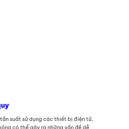
quy
ần suất sử dụng các thiết bị điện tử,
p hỏng có thể gây ra những vấn đề dễ