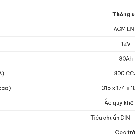
Thông 
AGM LN
12V
80Ah
A)
800 CC
 cao)
315 x 174 x 
Ắc quy kh
Tiêu chuẩn DIN 
Cọc trá