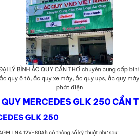
ĐẠI LÝ BÌNH ẮC QUY CẦN THƠ chuyên cung cấp bìn
ắc quy ô tô, ắc quy xe máy, ắc quy ups, ắc quy má
phát điện
 QUY MERCEDES GLK 250 CẦN 
ERCEDES GLK 250
AGM LN4 12V-80Ah có thông số kỹ thuật như sau: