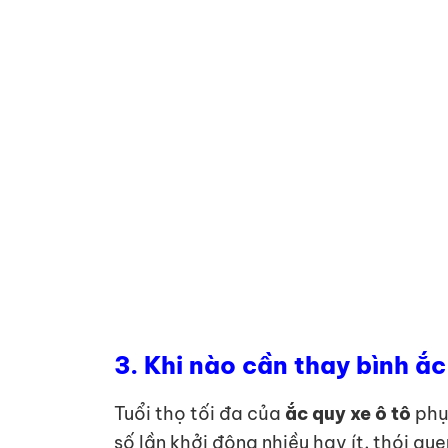
3. Khi nào cần thay bình ắc
Tuổi thọ tối đa của
ắc quy xe ô tô
phụ 
số lần khởi động nhiều hay ít, thói q