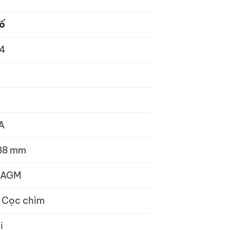
số
4
A
188 mm
ô AGM
– Cọc chìm
i