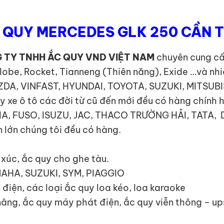
 QUY MERCEDES GLK 250 CẦN 
 TY TNHH ẮC QUY VND VIỆT NAM
chuyên cung cấp
lobe, Rocket, Tianneng (Thiên năng), Exide …và nh
MAZDA, VINFAST, HYUNDAI, TOYOTA, SUZUKI, MITSUB
e ô tô các đời từ cũ đến mới đều có hàng chính 
I, KIA, FUSO, ISUZU, JAC, THACO TRƯỜNG HẢI, TA
 lớn chúng tôi đều có hàng.
y xúc, ắc quy cho ghe tàu.
MAHA, SUZUKI, SYM, PIAGGIO
 điện, các loại ắc quy loa kéo, loa karaoke
 nâng, ắc quy máy phát điện, ắc quy viễn thông – u