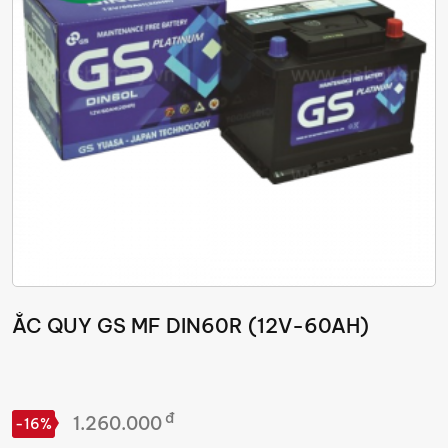
ẮC QUY GS MF DIN60R (12V-60AH)
đ
1.260.000
-16%