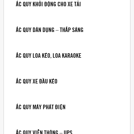
ẮC QUY KHỞI ĐỘNG CHO XE TẢI
ẮC QUY DÂN DỤNG – THẮP SÁNG
ẮC QUY LOA KÉO, LOA KARAOKE
ẮC QUY XE ĐẦU KÉO
ẮC QUY MÁY PHÁT ĐIỆN
ẮC QUY VIỄN THÔNG – UPS