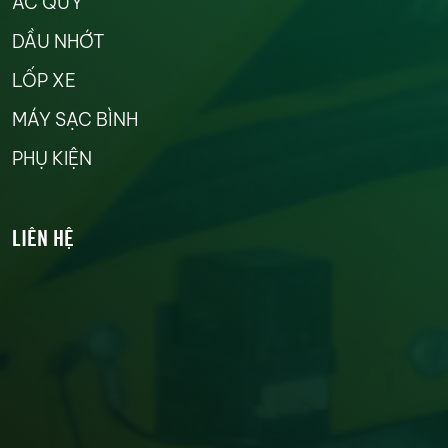
ẮC QUY
DẦU NHỚT
LỐP XE
MÁY SẠC BÌNH
PHỤ KIỆN
LIÊN HỆ