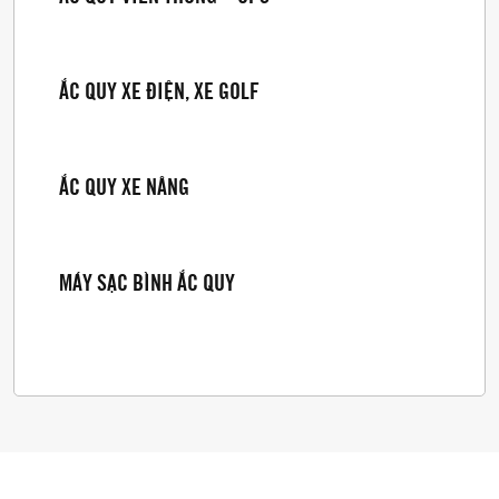
ẮC QUY XE ĐIỆN, XE GOLF
ẮC QUY XE NÂNG
MÁY SẠC BÌNH ẮC QUY