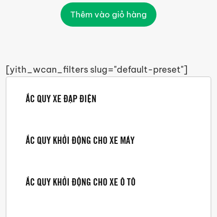
Thêm vào giỏ hàng
[yith_wcan_filters slug="default-preset"]
ẮC QUY XE ĐẠP ĐIỆN
ẮC QUY KHỞI ĐỘNG CHO XE MÁY
ẮC QUY KHỞI ĐỘNG CHO XE Ô TÔ