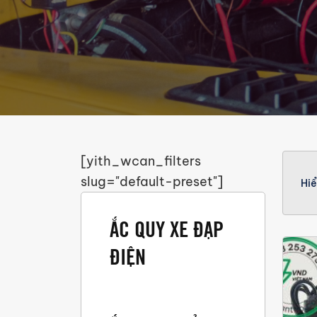
[yith_wcan_filters
slug="default-preset"]
Hiể
ẮC QUY XE ĐẠP
ĐIỆN