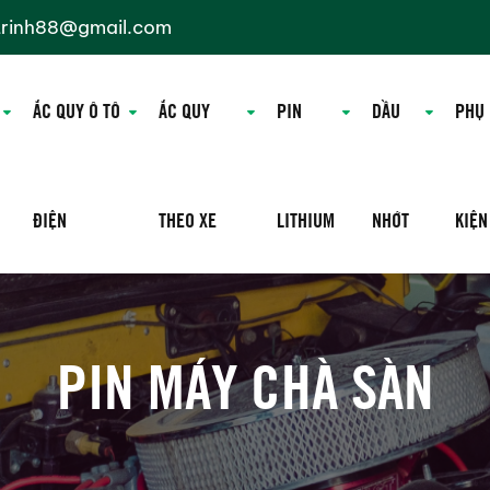
trinh88@gmail.com
ẮC QUY Ô TÔ
ẮC QUY
PIN
DẦU
PHỤ
ĐIỆN
THEO XE
LITHIUM
NHỚT
KIỆN
PIN MÁY CHÀ SÀN