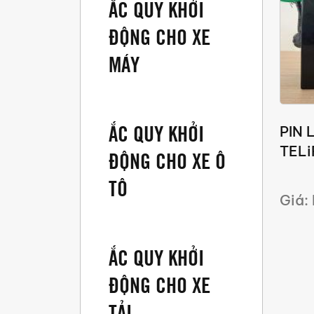
ẮC QUY KHỞI
ĐỘNG CHO XE
MÁY
ẮC QUY KHỞI
PIN 
TELi
ĐỘNG CHO XE Ô
TÔ
Giá:
ẮC QUY KHỞI
ĐỘNG CHO XE
TẢI