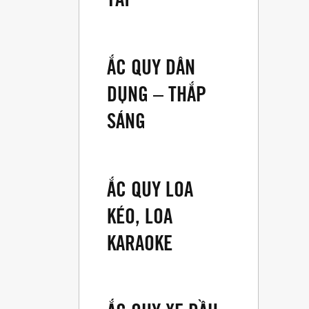
ẮC QUY DÂN
DỤNG – THẮP
SÁNG
ẮC QUY LOA
KÉO, LOA
KARAOKE