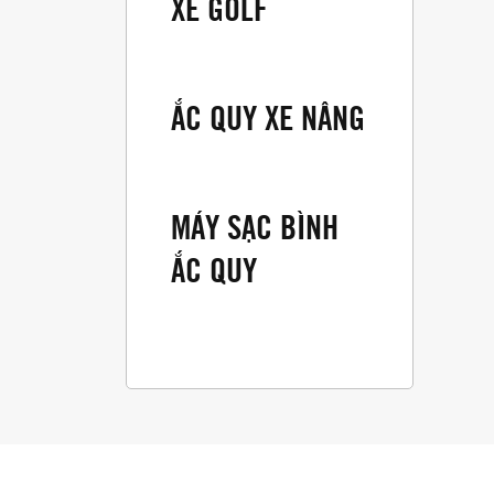
XE GOLF
ẮC QUY XE NÂNG
MÁY SẠC BÌNH
ẮC QUY