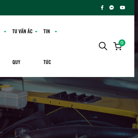
TƯ VẤN ẮC
TIN
0
QUY
TỨC