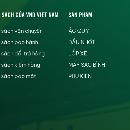
 SÁCH CỦA VND VIỆT NAM
SẢN PHẨM
 sách vận chuyển
ẮC QUY
 sách bảo hành
DẦU NHỚT
 sách đổi trả hàng
LỐP XE
 sách kiểm hàng
MÁY SẠC BÌNH
 sách bảo mật
PHỤ KIỆN