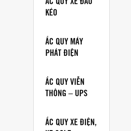
ẮC QUY XE ĐẦU
KÉO
ẮC QUY MÁY
PHÁT ĐIỆN
ẮC QUY VIỄN
THÔNG – UPS
ẮC QUY XE ĐIỆN,