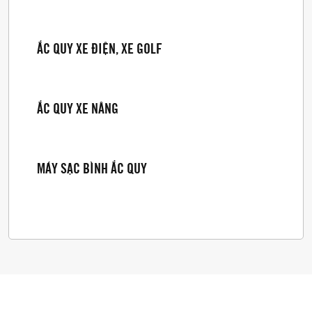
ẮC QUY XE ĐIỆN, XE GOLF
ẮC QUY XE NÂNG
MÁY SẠC BÌNH ẮC QUY