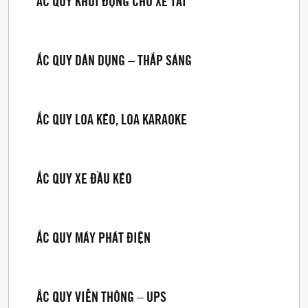
ẮC QUY KHỞI ĐỘNG CHO XE TẢI
ẮC QUY DÂN DỤNG – THẮP SÁNG
ẮC QUY LOA KÉO, LOA KARAOKE
ẮC QUY XE ĐẦU KÉO
ẮC QUY MÁY PHÁT ĐIỆN
ẮC QUY VIỄN THÔNG – UPS