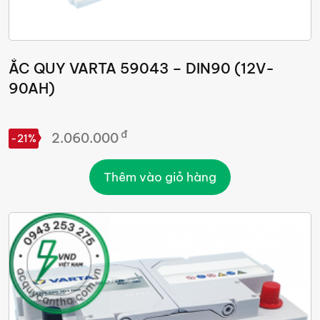
ẮC QUY VARTA 59043 – DIN90 (12V-
90AH)
đ
2.060.000
-21%
Thêm vào giỏ hàng