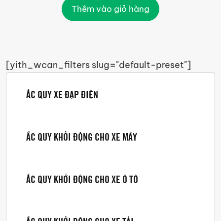
Thêm vào giỏ hàng
[yith_wcan_filters slug="default-preset"]
ẮC QUY XE ĐẠP ĐIỆN
ẮC QUY KHỞI ĐỘNG CHO XE MÁY
ẮC QUY KHỞI ĐỘNG CHO XE Ô TÔ