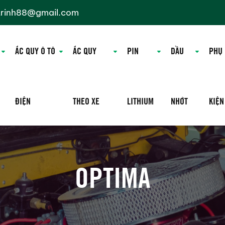
trinh88@gmail.com
ẮC QUY Ô TÔ
ẮC QUY
PIN
DẦU
PHỤ
ĐIỆN
THEO XE
LITHIUM
NHỚT
KIỆN
OPTIMA