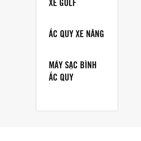
XE GOLF
ẮC QUY XE NÂNG
MÁY SẠC BÌNH
ẮC QUY