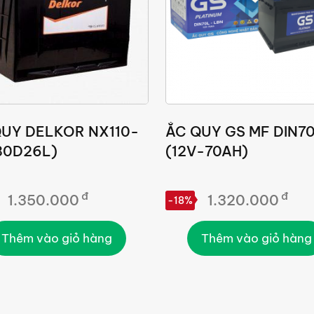
QUY DELKOR NX110-
ẮC QUY GS MF DIN7
80D26L)
(12V-70AH)
đ
đ
1.350.000
1.320.000
-18%
Thêm vào giỏ hàng
Thêm vào giỏ hàng