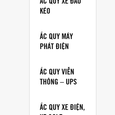
ẮC QUY XE ĐẦU
KÉO
ẮC QUY MÁY
PHÁT ĐIỆN
ẮC QUY VIỄN
THÔNG – UPS
ẮC QUY XE ĐIỆN,