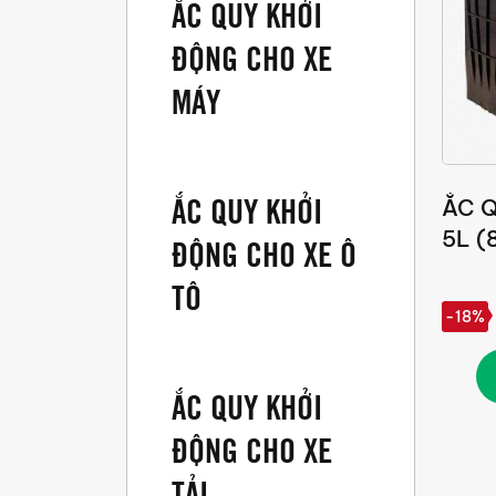
ẮC QUY KHỞI
ĐỘNG CHO XE
MÁY
ẮC QUY KHỞI
ẮC 
5L (
ĐỘNG CHO XE Ô
TÔ
-18%
ẮC QUY KHỞI
ĐỘNG CHO XE
TẢI