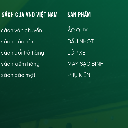
 SÁCH CỦA VND VIỆT NAM
SẢN PHẨM
 sách vận chuyển
ẮC QUY
 sách bảo hành
DẦU NHỚT
 sách đổi trả hàng
LỐP XE
 sách kiểm hàng
MÁY SẠC BÌNH
 sách bảo mật
PHỤ KIỆN