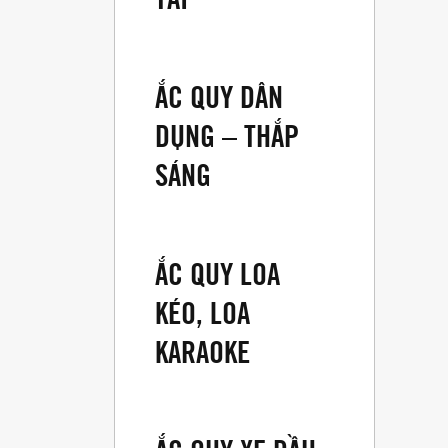
ẮC QUY DÂN
DỤNG – THẮP
SÁNG
ẮC QUY LOA
KÉO, LOA
KARAOKE