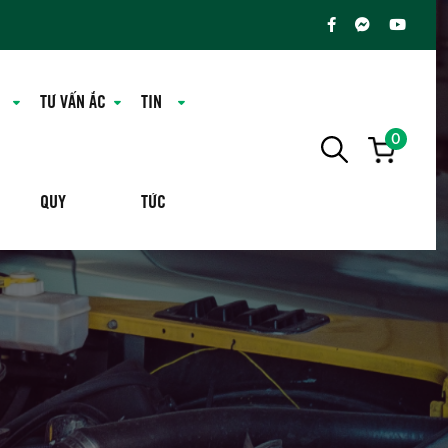
TƯ VẤN ẮC
TIN
0
QUY
TỨC