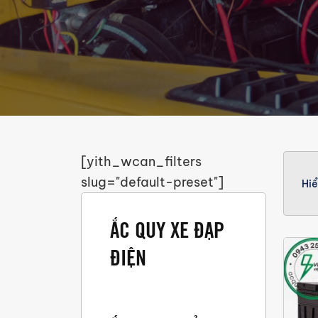
[yith_wcan_filters
slug="default-preset"]
Hiể
ẮC QUY XE ĐẠP
ĐIỆN