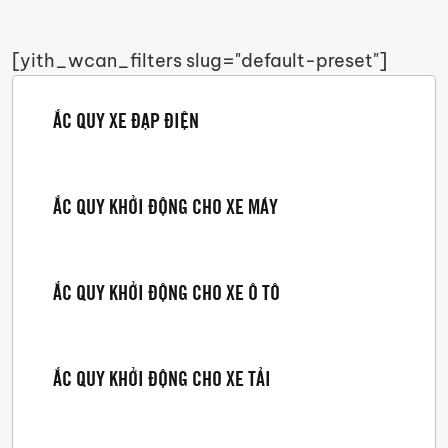
[yith_wcan_filters slug="default-preset"]
ẮC QUY XE ĐẠP ĐIỆN
ẮC QUY KHỞI ĐỘNG CHO XE MÁY
ẮC QUY KHỞI ĐỘNG CHO XE Ô TÔ
ẮC QUY KHỞI ĐỘNG CHO XE TẢI