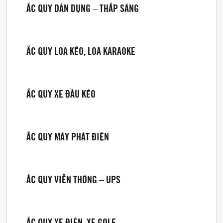
ẮC QUY DÂN DỤNG – THẮP SÁNG
ẮC QUY LOA KÉO, LOA KARAOKE
ẮC QUY XE ĐẦU KÉO
ẮC QUY MÁY PHÁT ĐIỆN
ẮC QUY VIỄN THÔNG – UPS
ẮC QUY XE ĐIỆN, XE GOLF