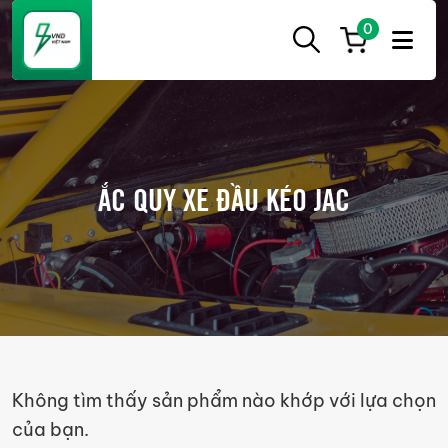
0
ẮC
Ắc
QUY
Quy
CẦN
THƠ
Cần
Thơ
ẮC QUY XE ĐẦU KÉO JAC
chính
hãng
giá
tốt
Không tìm thấy sản phẩm nào khớp với lựa chọn
của bạn.