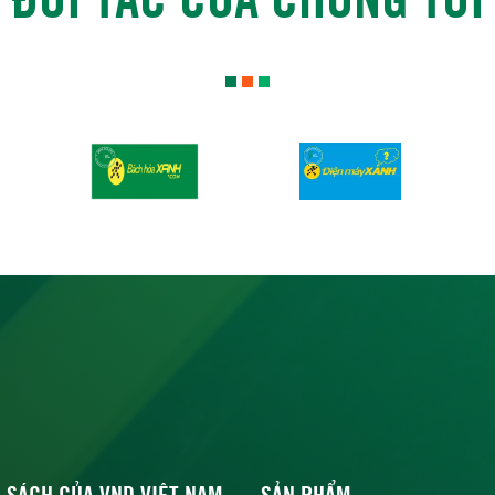
 SÁCH CỦA VND VIỆT NAM
SẢN PHẨM