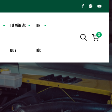
TƯ VẤN ẮC
TIN
0
QUY
TỨC