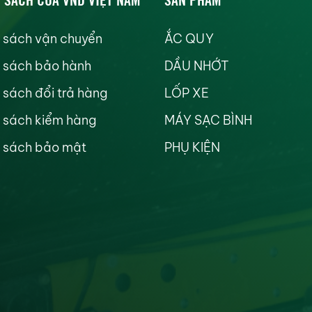
 sách vận chuyển
ẮC QUY
 sách bảo hành
DẦU NHỚT
 sách đổi trả hàng
LỐP XE
 sách kiểm hàng
MÁY SẠC BÌNH
 sách bảo mật
PHỤ KIỆN