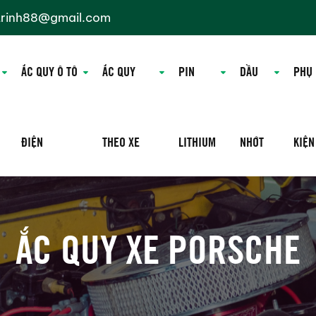
trinh88@gmail.com
ẮC QUY Ô TÔ
ẮC QUY
PIN
DẦU
PHỤ
ĐIỆN
THEO XE
LITHIUM
NHỚT
KIỆN
ẮC QUY XE PORSCHE