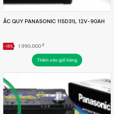
ẮC QUY PANASONIC 115D31L 12V-90AH
đ
1.990.000
-15%
Thêm vào giỏ hàng