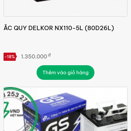
ẮC QUY DELKOR NX110-5L (80D26L)
đ
1.350.000
-18%
Thêm vào giỏ hàng