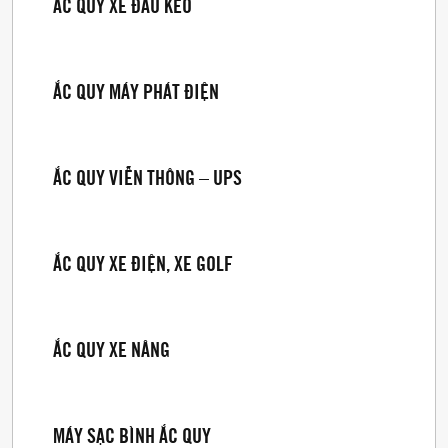
ẮC QUY XE ĐẦU KÉO
ẮC QUY MÁY PHÁT ĐIỆN
ẮC QUY VIỄN THÔNG – UPS
ẮC QUY XE ĐIỆN, XE GOLF
ẮC QUY XE NÂNG
MÁY SẠC BÌNH ẮC QUY