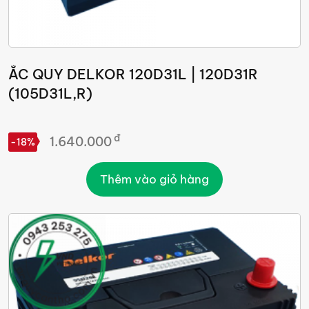
ẮC QUY DELKOR 120D31L | 120D31R
(105D31L,R)
đ
1.640.000
-18%
Thêm vào giỏ hàng