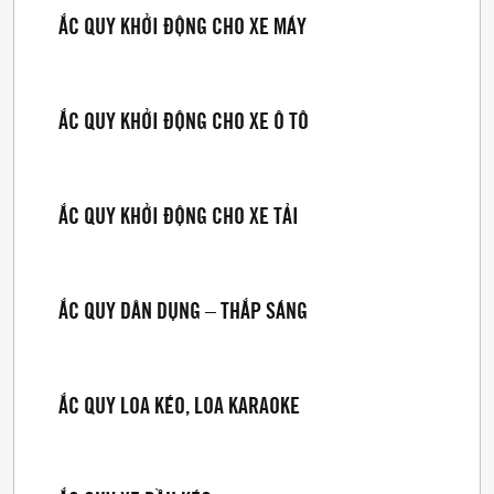
ẮC QUY KHỞI ĐỘNG CHO XE MÁY
ẮC QUY KHỞI ĐỘNG CHO XE Ô TÔ
ẮC QUY KHỞI ĐỘNG CHO XE TẢI
ẮC QUY DÂN DỤNG – THẮP SÁNG
ẮC QUY LOA KÉO, LOA KARAOKE