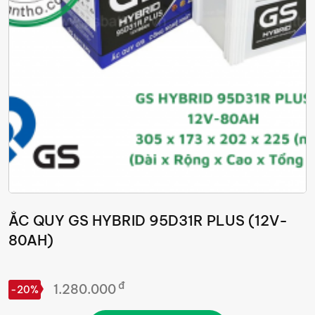
ẮC QUY GS HYBRID 95D31R PLUS (12V-
80AH)
đ
1.280.000
-20%