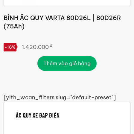
BÌNH ẮC QUY VARTA 80D26L | 80D26R
(75Ah)
đ
1.420.000
-16%
Thêm vào giỏ hàng
[yith_wcan_filters slug="default-preset"]
ẮC QUY XE ĐẠP ĐIỆN