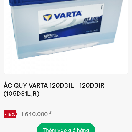
ẮC QUY VARTA 120D31L | 120D31R
(105D31L,R)
đ
1.640.000
-18%
Thêm vào giỏ hàng