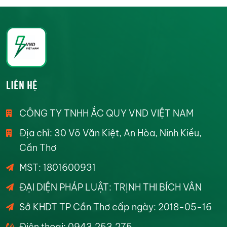
LIÊN HỆ
CÔNG TY TNHH ẮC QUY VND VIỆT NAM
Địa chỉ: 30 Võ Văn Kiệt, An Hòa, Ninh Kiều,
Cần Thơ
MST: 1801600931
ĐẠI DIỆN PHÁP LUẬT: TRỊNH THI BÍCH VÂN
Sở KHDT TP Cần Thơ cấp ngày: 2018-05-16
Điện thoại: 0943.253.275