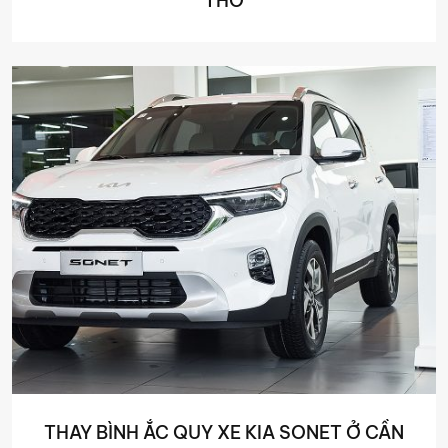
THƠ
THAY BÌNH ẮC QUY XE KIA SONET Ở CẦN