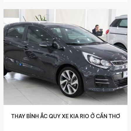
THAY BÌNH ẮC QUY XE KIA RIO Ở CẦN THƠ