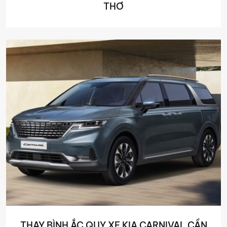
THƠ
THAY BÌNH ẮC QUY XE KIA CARNIVAL CẦN