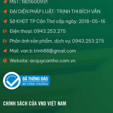
MST: 1801600931
ĐẠI DIỆN PHÁP LUẬT: TRỊNH THI BÍCH VÂN
Sở KHDT TP Cần Thơ cấp ngày: 2018-05-16
Điện thoại: 0943.253.275
Phản ánh sản phẩm, dịch vụ: 0943.253.275
Mail: van.b.trinh88@gmail.com
Website: acquycantho.com.vn
CHÍNH SÁCH CỦA VND VIỆT NAM