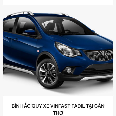
BÌNH ẮC QUY XE VINFAST FADIL TẠI CẦN
THƠ