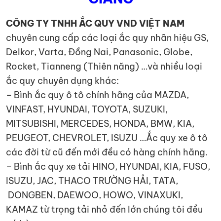
CÔNG TY TNHH ẮC QUY VND VIỆT NAM
chuyên cung cấp các loại ắc quy nhãn hiệu GS,
Delkor, Varta, Đồng Nai, Panasonic, Globe,
Rocket, Tianneng (Thiên năng) …và nhiều loại
ắc quy chuyên dụng khác:
– Bình ắc quy ô tô chính hãng của MAZDA,
VINFAST, HYUNDAI, TOYOTA, SUZUKI,
MITSUBISHI, MERCEDES, HONDA, BMW, KIA,
PEUGEOT, CHEVROLET, ISUZU …Ắc quy xe ô tô
các đời từ cũ đến mới đều có hàng chính hãng.
– Bình ắc quy xe tải HINO, HYUNDAI, KIA, FUSO,
ISUZU, JAC, THACO TRƯỜNG HẢI, TATA,
DONGBEN, DAEWOO, HOWO, VINAXUKI,
KAMAZ từ trọng tải nhỏ đến lớn chúng tôi đều