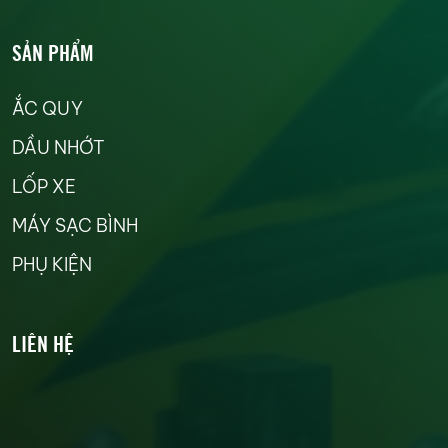
SẢN PHẨM
ẮC QUY
DẦU NHỚT
LỐP XE
MÁY SẠC BÌNH
PHỤ KIỆN
LIÊN HỆ