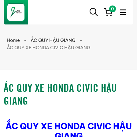
0
ẮC
Ắc
QUY
Quy
CẦN
Home
-
ẮC QUY HẬU GIANG
-
THƠ
Cần
ẮC QUY XE HONDA CIVIC HẬU GIANG
Thơ
chính
hãng
giá
ẮC QUY XE HONDA CIVIC HẬU
tốt
GIANG
ẮC QUY XE HONDA CIVIC HẬU
GIANG