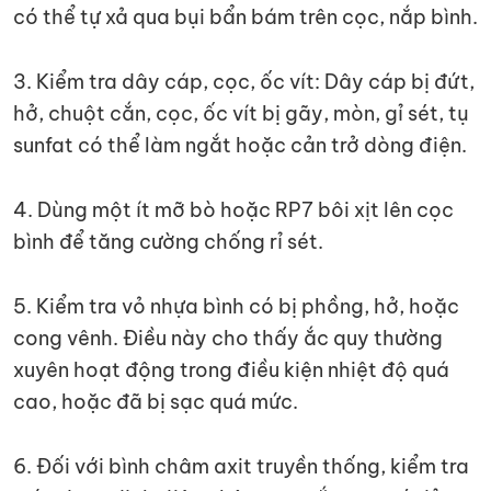
có thể tự xả qua bụi bẩn bám trên cọc, nắp bình.
3. Kiểm tra dây cáp, cọc, ốc vít: Dây cáp bị đứt,
hở, chuột cắn, cọc, ốc vít bị gãy, mòn, gỉ sét, tụ
sunfat có thể làm ngắt hoặc cản trở dòng điện.
4. Dùng một ít mỡ bò hoặc RP7 bôi xịt lên cọc
bình để tăng cường chống rỉ sét.
5. Kiểm tra vỏ nhựa bình có bị phồng, hở, hoặc
cong vênh. Điều này cho thấy ắc quy thường
xuyên hoạt động trong điều kiện nhiệt độ quá
cao, hoặc đã bị sạc quá mức.
6. Đối với bình châm axit truyền thống, kiểm tra