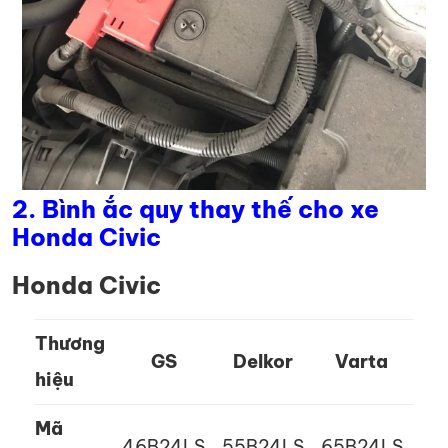
2. Bình ắc quy thay thế cho xe
Honda Civic
Honda Civic
Thương
GS
Delkor
Varta
hiệu
Mã
46B24LS
55B24LS
65B24LS