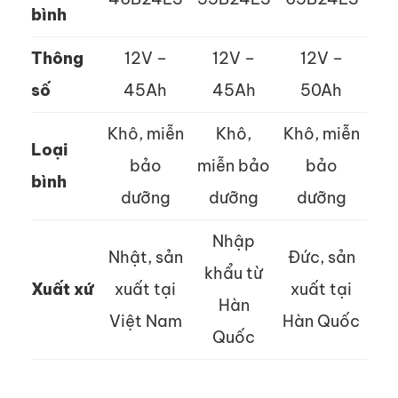
bình
Thông
12V –
12V –
12V –
số
45Ah
45Ah
50Ah
Khô, miễn
Khô,
Khô, miễn
Loại
bảo
miễn bảo
bảo
bình
dưỡng
dưỡng
dưỡng
Nhập
Nhật, sản
Đức, sản
khẩu từ
Xuất xứ
xuất tại
xuất tại
Hàn
Việt Nam
Hàn Quốc
Quốc