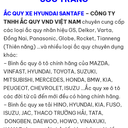
ẮC QUY XE HYUNDAI SANTAFE
–
CÔNG TY
TNHH ẮC QUY VND VIỆT NAM
chuyên cung cấp
các loại ắc quy nhãn hiệu GS, Delkor, Varta,
Đồng Nai, Panasonic, Globe, Rocket, Tianneng
(Thiên năng) …và nhiều loại ắc quy chuyên dụng
khác:
– Bình ắc quy ô tô chính hãng của MAZDA,
VINFAST, HYUNDAI, TOYOTA, SUZUKI,
MITSUBISHI, MERCEDES, HONDA, BMW, KIA,
PEUGEOT, CHEVROLET, ISUZU …Ắc quy xe ô tô
các đời từ cũ đến mới đều có hàng chính hãng.
– Bình ắc quy xe tải HINO, HYUNDAI, KIA, FUSO,
ISUZU, JAC, THACO TRƯỜNG HẢI, TATA,
DONGBEN, DAEWOO, HOWO, VINAXUKI,