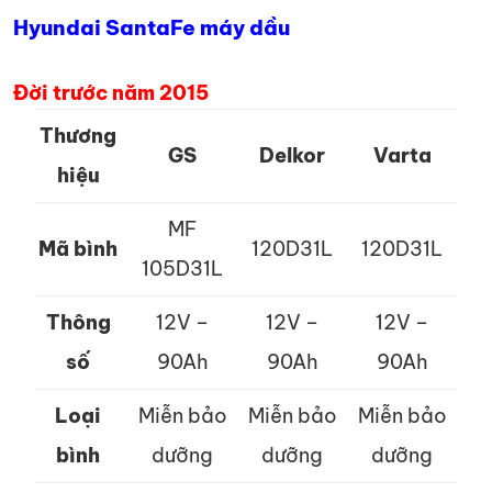
Hyundai SantaFe máy dầu
Đời trước năm 2015
Thương
GS
Delkor
Varta
hiệu
MF
Mã bình
120D31L
120D31L
105D31L
Thông
12V –
12V –
12V –
số
90Ah
90Ah
90Ah
Loại
Miễn bảo
Miễn bảo
Miễn bảo
bình
dưỡng
dưỡng
dưỡng