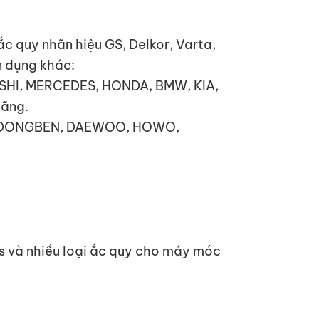
c quy nhãn hiệu GS, Delkor, Varta,
n dụng khác:
ISHI, MERCEDES, HONDA, BMW, KIA,
hãng.
TA, DONGBEN, DAEWOO, HOWO,
ps và nhiều loại ắc quy cho máy móc