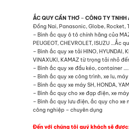
ẮC QUY CẦN THƠ
–
CÔNG TY TNHH 
Đồng Nai, Panasonic, Globe, Rocket, 
– Bình ắc quy ô tô chính hãng của 
PEUGEOT, CHEVROLET, ISUZU …Ắc quy x
– Bình ắc quy xe tải HINO, HYUNDA
VINAXUKI, KAMAZ từ trọng tải nhỏ đến
– Bình ắc quy xe đầu kéo, container ….
– Bình ắc quy xe công trình, xe lu, má
– Bình ắc quy xe máy SH, HONDA, YA
– Bình ắc quy cho xe đạp điện, xe máy
– Bình ắc quy lưu điện, ắc quy cho xe
công nghiệp – chuyên dụng
Đến với chúng tôi quý khách sẽ được