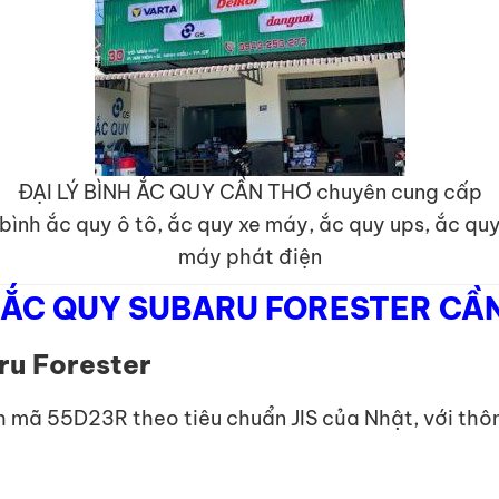
ĐẠI LÝ BÌNH ẮC QUY CẦN THƠ chuyên cung cấp
bình ắc quy ô tô, ắc quy xe máy, ắc quy ups, ắc qu
máy phát điện
 ẮC QUY SUBARU FORESTER CẦ
ru Forester
 mã 55D23R theo tiêu chuẩn JIS của Nhật, với thôn