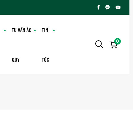
TƯ VẤN ẮC
TIN
0
QUY
TỨC