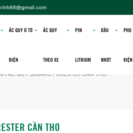
trinh88@gmail.com
ẮC QUY Ô TÔ
ẮC QUY
PIN
DẦU
PHỤ
ĐIỆN
THEO XE
LITHIUM
NHỚT
KIỆN
NH ẮC QUY SUBARU FORESTER CẦN THƠ
RESTER CẦN THƠ