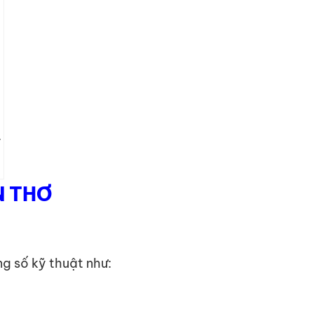
y
N THƠ
g số kỹ thuật như: