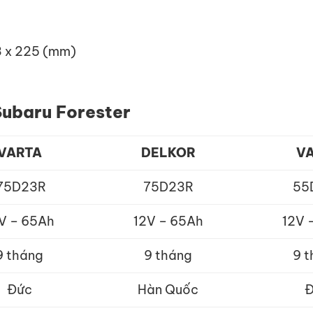
73 x 225 (mm)
Subaru Forester
VARTA
DELKOR
VA
75D23R
75D23R
55
V – 65Ah
12V – 65Ah
12V 
9 tháng
9 tháng
9 
Đức
Hàn Quốc
Đ