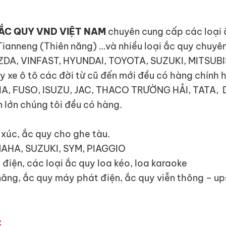
ẮC QUY VND VIỆT NAM
chuyên cung cấp các loại ắ
Tianneng (Thiên năng) …và nhiều loại ắc quy chuyê
MAZDA, VINFAST, HYUNDAI, TOYOTA, SUZUKI, MITSUB
e ô tô các đời từ cũ đến mới đều có hàng chính 
I, KIA, FUSO, ISUZU, JAC, THACO TRƯỜNG HẢI, TA
 lớn chúng tôi đều có hàng.
y xúc, ắc quy cho ghe tàu.
MAHA, SUZUKI, SYM, PIAGGIO
 điện, các loại ắc quy loa kéo, loa karaoke
 nâng, ắc quy máy phát điện, ắc quy viễn thông – u
: