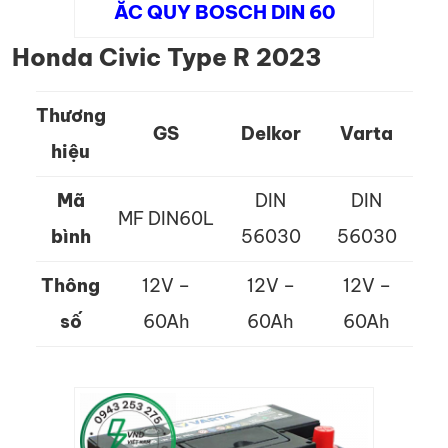
ẮC QUY BOSCH DIN 60
Honda Civic Type R 2023
Thương
GS
Delkor
Varta
hiệu
Mã
DIN
DIN
MF DIN60L
bình
56030
56030
Thông
12V –
12V –
12V –
số
60Ah
60Ah
60Ah