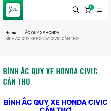
0
ẮC
Ắc
QUY
Quy
CẦN
Home
-
ẮC QUY XE HONDA
-
THƠ
Cần
BÌNH ẮC QUY XE HONDA CIVIC CẦN THƠ
Thơ
chính
hãng
giá
BÌNH ẮC QUY XE HONDA CIVIC
tốt
CẦN THƠ
BÌNH ẮC QUY XE HONDA CIVIC
CẦN THƠ