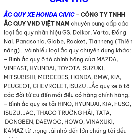
ẮC QUY XE HONDA CIVIC
–
CÔNG TY TNHH
ẮC QUY VND VIỆT NAM
chuyên cung cấp các
loại ắc quy nhãn hiệu GS, Delkor, Varta, Đồng
Nai, Panasonic, Globe, Rocket, Tianneng (Thiên
năng) …và nhiều loại ắc quy chuyên dụng khác:
– Bình ắc quy ô tô chính hãng của MAZDA,
VINFAST, HYUNDAI, TOYOTA, SUZUKI,
MITSUBISHI, MERCEDES, HONDA, BMW, KIA,
PEUGEOT, CHEVROLET, ISUZU …Ắc quy xe ô tô
các đời từ cũ đến mới đều có hàng chính hãng.
– Bình ắc quy xe tải HINO, HYUNDAI, KIA, FUSO,
ISUZU, JAC, THACO TRƯỜNG HẢI, TATA,
DONGBEN, DAEWOO, HOWO, VINAXUKI,
KAMAZ từ trọng tải nhỏ đến lớn chúng tôi đều