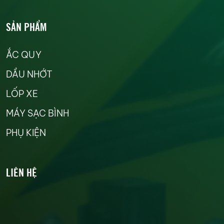
SẢN PHẨM
ẮC QUY
DẦU NHỚT
LỐP XE
MÁY SẠC BÌNH
PHỤ KIỆN
LIÊN HỆ