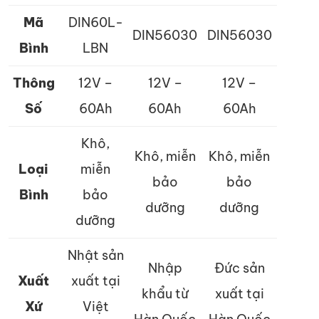
Mã
DIN60L-
DIN56030
DIN56030
Bình
LBN
Thông
12V –
12V –
12V –
Số
60Ah
60Ah
60Ah
Khô,
Khô, miễn
Khô, miễn
Loại
miễn
bảo
bảo
Bình
bảo
dưỡng
dưỡng
dưỡng
Nhật sản
Nhập
Đức sản
Xuất
xuất tại
khẩu từ
xuất tại
Xứ
Việt