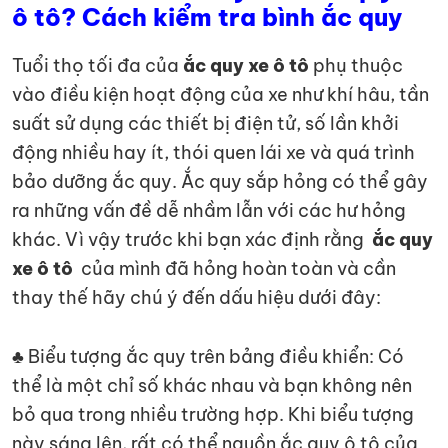
ô tô? Cách kiểm tra bình ắc quy
Tuổi thọ tối đa của
ắc quy xe ô tô
phụ thuộc
vào điều kiện hoạt động của xe như khí hâu, tần
suất sử dụng các thiết bị điện tử, số lần khởi
động nhiều hay ít, thói quen lái xe và quá trình
bảo dưỡng ắc quy. Ắc quy sắp hỏng có thể gây
ra những vấn đề dễ nhầm lẫn với các hư hỏng
khác. Vì vậy trước khi bạn xác định rằng
ắc quy
xe ô tô
của mình đã hỏng hoàn toàn và cần
thay thế hãy chú ý đến dấu hiệu dưới đây:
♣ Biểu tượng ắc quy trên bảng điều khiển: Có
thể là một chỉ số khác nhau và bạn không nên
bỏ qua trong nhiều trường hợp. Khi biểu tượng
này sáng lên, rất có thể nguồn ắc quy ô tô của