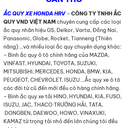
ẮC QUY XE HONDA HRV
–
CÔNG TY TNHH ẮC
QUY VND VIỆT NAM
chuyên cung cấp các loại
ắc quy nhãn hiệu GS, Delkor, Varta, Đồng Nai,
Panasonic, Globe, Rocket, Tianneng (Thiên
năng) …và nhiều loại ắc quy chuyên dụng khác:
– Bình ắc quy ô tô chính hãng của MAZDA,
VINFAST, HYUNDAI, TOYOTA, SUZUKI,
MITSUBISHI, MERCEDES, HONDA, BMW, KIA,
PEUGEOT, CHEVROLET, ISUZU …Ắc quy xe ô tô
các đời từ cũ đến mới đều có hàng chính hãng.
– Bình ắc quy xe tải HINO, HYUNDAI, KIA, FUSO,
ISUZU, JAC, THACO TRƯỜNG HẢI, TATA,
DONGBEN, DAEWOO, HOWO, VINAXUKI,
KAMAZ từ trọng tải nhỏ đến lớn chúng tôi đều