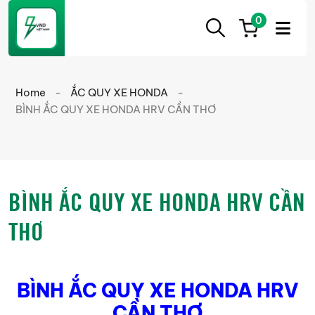
0
ẮC
Ắc
QUY
Quy
CẦN
Home
-
ẮC QUY XE HONDA
-
THƠ
Cần
BÌNH ẮC QUY XE HONDA HRV CẦN THƠ
Thơ
chính
hãng
giá
BÌNH ẮC QUY XE HONDA HRV CẦN
tốt
THƠ
BÌNH ẮC QUY XE HONDA HRV
CẦN THƠ