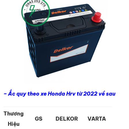
– Ắc quy theo xe Honda Hrv từ 2022 về sau
Thương
GS
DELKOR
VARTA
Hiệu