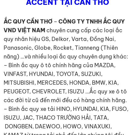
ACCENT TẠI CẦN THƠ
ẮC QUY CẦN THƠ
–
CÔNG TY TNHH ẮC QUY
VND VIỆT NAM
chuyên cung cấp các loại ắc
quy nhãn hiệu GS, Delkor, Varta, Đồng Nai,
Panasonic, Globe, Rocket, Tianneng (Thiên
năng) …và nhiều loại ắc quy chuyên dụng khác:
– Bình ắc quy ô tô chính hãng của MAZDA,
VINFAST, HYUNDAI, TOYOTA, SUZUKI,
MITSUBISHI, MERCEDES, HONDA, BMW, KIA,
PEUGEOT, CHEVROLET, ISUZU …Ắc quy xe ô tô
các đời từ cũ đến mới đều có hàng chính hãng.
– Bình ắc quy xe tải HINO, HYUNDAI, KIA, FUSO,
ISUZU, JAC, THACO TRƯỜNG HẢI, TATA,
DONGBEN, DAEWOO, HOWO, VINAXUKI,