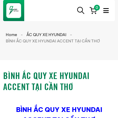
0
ẮC
Ắc
QUY
Quy
CẦN
Home
-
ẮC QUY XE HYUNDAI
-
THƠ
Cần
BÌNH ẮC QUY XE HYUNDAI ACCENT TẠI CẦN THƠ
Thơ
chính
hãng
giá
BÌNH ẮC QUY XE HYUNDAI
tốt
ACCENT TẠI CẦN THƠ
BÌNH ẮC QUY XE HYUNDAI