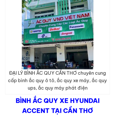
ĐẠI LÝ BÌNH ẮC QUY CẦN THƠ chuyên cung
cấp bình ắc quy ô tô, ắc quy xe máy, ắc quy
ups, ắc quy máy phát điện
BÌNH ẮC QUY XE HYUNDAI
ACCENT TẠI CẦN THƠ