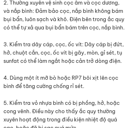
2. Thường xuyên vệ sinh cọc âm và cọc dương,
và nắp bình: Đảm bảo cọc, nắp bình không bám
bụi bẩn, luôn sạch và khô. Điện bên trong ắc quy
có thể tự xả qua bụi bẩn bám trên cọc, nắp bình.
3. Kiểm tra dây cáp, cọc, ốc vít: Dây cáp bị đứt,
hở, chuột cắn, cọc, ốc vít bị gãy, mòn, gỉ sét, tụ
sunfat có thể làm ngắt hoặc cản trở dòng điện.
4. Dùng một ít mỡ bò hoặc RP7 bôi xịt lên cọc
bình để tăng cường chống rỉ sét.
5. Kiểm tra vỏ nhựa bình có bị phồng, hở, hoặc
cong vênh. Điều này cho thấy ắc quy thường
xuyên hoạt động trong điều kiện nhiệt độ quá
cao, hoặc đã bị sạc quá mức.