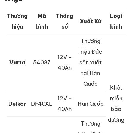
Thương
Mã
Thông
Loại
Xuất Xứ
hiệu
bình
số
bình
Thương
hiệu Đức
12V –
Varta
54087
sản xuất
40Ah
tại Hàn
Quốc
Khô,
12V –
miễn
Delkor
DF40AL
Hàn Quốc
40Ah
bảo
dưỡng
Thương