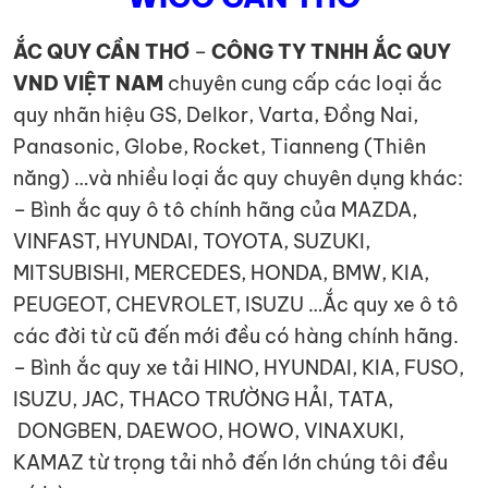
ẮC QUY CẦN THƠ
–
CÔNG TY TNHH ẮC QUY
VND VIỆT NAM
chuyên cung cấp các loại ắc
quy nhãn hiệu GS, Delkor, Varta, Đồng Nai,
Panasonic, Globe, Rocket, Tianneng (Thiên
năng) …và nhiều loại ắc quy chuyên dụng khác:
– Bình ắc quy ô tô chính hãng của MAZDA,
VINFAST, HYUNDAI, TOYOTA, SUZUKI,
MITSUBISHI, MERCEDES, HONDA, BMW, KIA,
PEUGEOT, CHEVROLET, ISUZU …Ắc quy xe ô tô
các đời từ cũ đến mới đều có hàng chính hãng.
– Bình ắc quy xe tải HINO, HYUNDAI, KIA, FUSO,
ISUZU, JAC, THACO TRƯỜNG HẢI, TATA,
DONGBEN, DAEWOO, HOWO, VINAXUKI,
KAMAZ từ trọng tải nhỏ đến lớn chúng tôi đều