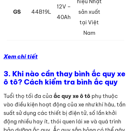
hiệu Nhật
12V –
GS
44B19L
sản xuất
40Ah
tại Việt
Nam
Xem chi t
iế
t
3.
Khi nào cần thay bình ắc quy xe
ô tô? Cách kiểm tra bình ắc quy
Tuổi thọ tối đa của
ắc quy xe ô tô
phụ thuộc
vào điều kiện hoạt động của xe như khí hâu, tần
suất sử dụng các thiết bị điện tử, số lần khởi
động nhiều hay ít, thói quen lái xe và quá trình
bảo dưỡng ắc quy. Ắc quy sắp hỏng có thể gây