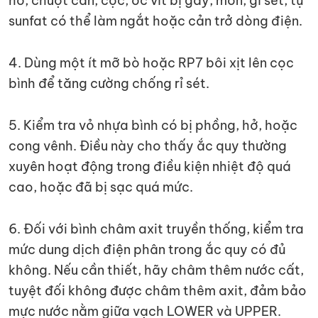
hở, chuột cắn, cọc, ốc vít bị gãy, mòn, gỉ sét, tụ
sunfat có thể làm ngắt hoặc cản trở dòng điện.
4. Dùng một ít mỡ bò hoặc RP7 bôi xịt lên cọc
bình để tăng cường chống rỉ sét.
5. Kiểm tra vỏ nhựa bình có bị phồng, hở, hoặc
cong vênh. Điều này cho thấy ắc quy thường
xuyên hoạt động trong điều kiện nhiệt độ quá
cao, hoặc đã bị sạc quá mức.
6. Đối với bình châm axit truyền thống, kiểm tra
mức dung dịch điện phân trong ắc quy có đủ
không. Nếu cần thiết, hãy châm thêm nước cất,
tuyệt đối không được châm thêm axit, đảm bảo
mực nước nằm giữa vạch LOWER và UPPER.