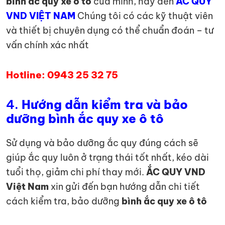
bình ắc quy xe ô tô
của mình, hãy đến
ẮC QUY
VND VIỆT NAM
Chúng tôi có các kỹ thuật viên
và thiết bị chuyên dụng có thể chuẩn đoán – tư
vấn chính xác nhất
Hotline: 0943 25 32 75
4.
Hướng dẫn kiểm tra và bảo
dưỡng bình ắc quy xe ô tô
Sử dụng và bảo dưỡng ắc quy đúng cách sẽ
giúp ắc quy luôn ở trạng thái tốt nhất, kéo dài
tuổi thọ, giảm chi phí thay mới.
ẮC QUY VND
Việt Nam
xin gửi đến bạn hướng dẫn chi tiết
cách kiểm tra, bảo dưỡng
bình ắc quy xe ô tô