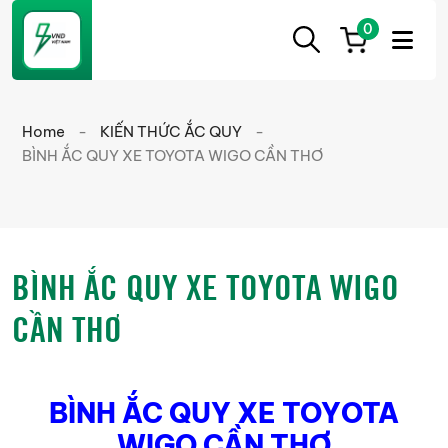
0
ẮC
Ắc
QUY
Quy
CẦN
Home
-
KIẾN THỨC ẮC QUY
-
THƠ
Cần
BÌNH ẮC QUY XE TOYOTA WIGO CẦN THƠ
Thơ
chính
hãng
giá
BÌNH ẮC QUY XE TOYOTA WIGO
tốt
CẦN THƠ
BÌNH ẮC QUY XE TOYOTA
WIGO CẦN THƠ