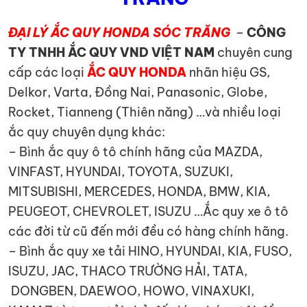
ĐẠI LÝ ẮC QUY HONDA SÓC TRĂNG
–
CÔNG
TY TNHH ẮC QUY VND VIỆT NAM
chuyên cung
cấp các loại
ẮC QUY HONDA
nhãn hiệu GS,
Delkor, Varta, Đồng Nai, Panasonic, Globe,
Rocket, Tianneng (Thiên năng) …và nhiều loại
ắc quy chuyên dụng khác:
– Bình ắc quy ô tô chính hãng của MAZDA,
VINFAST, HYUNDAI, TOYOTA, SUZUKI,
MITSUBISHI, MERCEDES, HONDA, BMW, KIA,
PEUGEOT, CHEVROLET, ISUZU …Ắc quy xe ô tô
các đời từ cũ đến mới đều có hàng chính hãng.
– Bình ắc quy xe tải HINO, HYUNDAI, KIA, FUSO,
ISUZU, JAC, THACO TRƯỜNG HẢI, TATA,
DONGBEN, DAEWOO, HOWO, VINAXUKI,