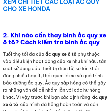
XEM CHI TIẾT CÁC LOẠI ẮC QUY
CHO XE HONDA
2.
Khi nào cần thay bình ắc quy xe
ô tô? Cách kiểm tra bình ắc quy
Tuổi thọ tối đa của
ắc quy xe ô tô
phụ thuộc
vào điều kiện hoạt động của xe như khí hâu, tần
suất sử dụng các thiết bị điện tử, số lần khởi
động nhiều hay ít, thói quen lái xe và quá trình
bảo dưỡng ắc quy. Ắc quy sắp hỏng có thể gây
ra những vấn đề dễ nhầm lẫn với các hư hỏng
khác. Vì vậy trước khi bạn xác định rằng
ắc quy
xe ô tô
của mình đã hỏng hoàn toàn và cần