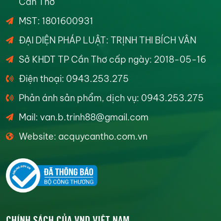
Cần Thơ
MST: 1801600931
ĐẠI DIỆN PHÁP LUẬT: TRỊNH THI BÍCH VÂN
Sở KHDT TP Cần Thơ cấp ngày: 2018-05-16
Điện thoại: 0943.253.275
Phản ánh sản phẩm, dịch vụ: 0943.253.275
Mail: van.b.trinh88@gmail.com
Website: acquycantho.com.vn
CHÍNH SÁCH CỦA VND VIỆT NAM