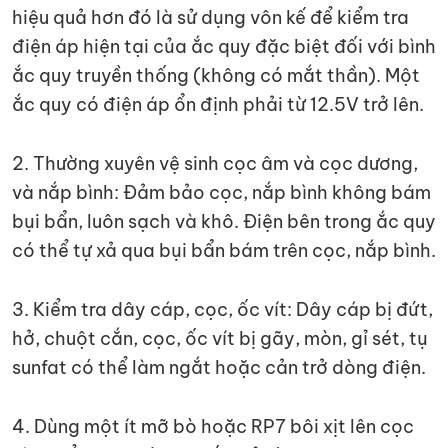
hiệu quả hơn đó là sử dụng vôn kế để kiểm tra
điện áp hiện tại của ắc quy đặc biệt đối với bình
ắc quy truyền thống (không có mắt thần). Một
ắc quy có điện áp ổn định phải từ 12.5V trở lên.
2. Thường xuyên vệ sinh cọc âm và cọc dương,
và nắp bình: Đảm bảo cọc, nắp bình không bám
bụi bẩn, luôn sạch và khô. Điện bên trong ắc quy
có thể tự xả qua bụi bẩn bám trên cọc, nắp bình.
3. Kiểm tra dây cáp, cọc, ốc vít: Dây cáp bị đứt,
hở, chuột cắn, cọc, ốc vít bị gãy, mòn, gỉ sét, tụ
sunfat có thể làm ngắt hoặc cản trở dòng điện.
4. Dùng một ít mỡ bò hoặc RP7 bôi xịt lên cọc