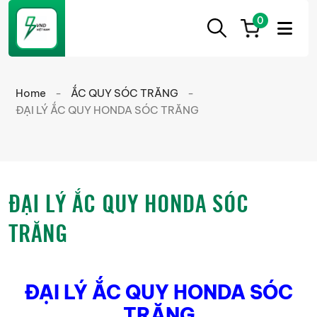
0
ẮC
Ắc
QUY
Quy
CẦN
Home
-
ẮC QUY SÓC TRĂNG
-
THƠ
Cần
ĐẠI LÝ ẮC QUY HONDA SÓC TRĂNG
Thơ
chính
hãng
giá
ĐẠI LÝ ẮC QUY HONDA SÓC
tốt
TRĂNG
ĐẠI LÝ ẮC QUY HONDA SÓC
TRĂNG