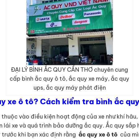
ĐẠI LÝ BÌNH ẮC QUY CẦN THƠ chuyên cung
cấp bình ắc quy ô tô, ắc quy xe máy, ắc quy
ups, ắc quy máy phát điện
uy xe ô tô? Cách kiểm tra bình ắc qu
thuộc vào điều kiện hoạt động của xe như khí hâu, t
uen lái xe và quá trình bảo dưỡng ắc quy. Ắc quy sắ
y trước khi bạn xác định rằng
ắc quy xe ô tô
của mì