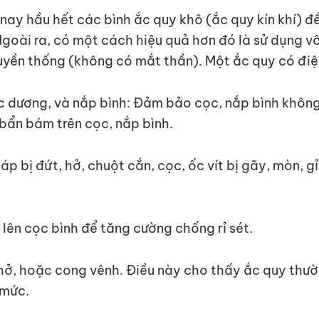
n nay hầu hết các bình ắc quy khô (ắc quy kín khí) 
Ngoài ra, có một cách hiệu quả hơn đó là sử dụng vô
ruyền thống (không có mắt thần). Một ắc quy có điện
c dương, và nắp bình: Đảm bảo cọc, nắp bình không
 bẩn bám trên cọc, nắp bình.
áp bị đứt, hở, chuột cắn, cọc, ốc vít bị gãy, mòn, g
 lên cọc bình để tăng cường chống rỉ sét.
 hở, hoặc cong vênh. Điều này cho thấy ắc quy thư
 mức.