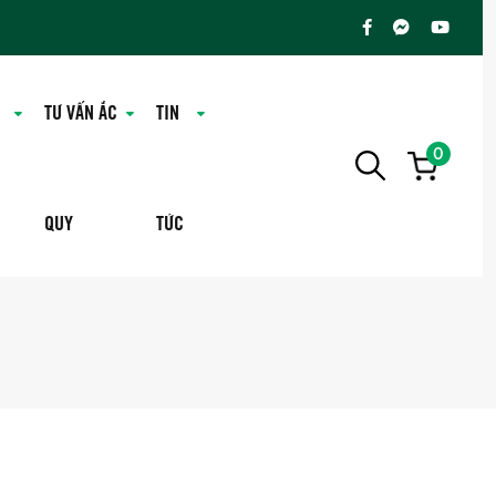
TƯ VẤN ẮC
TIN
0
QUY
TỨC