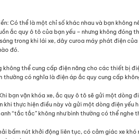
iển: Có thể là một chỉ số khác nhau và bạn không n
nguồn ắc quy ô tô của bạn yếu – nhưng không đóng 
ẫn sáng trong khi lái xe, dây curoa máy phát điện 
nào đó.
g không thể cung cấp điện năng cho các thiết bị đ
h thường có nghĩa là điện áp ắc quy cung cấp khôn
Khi bạn vặn khóa xe, ắc quy ô tô sẽ gửi một dòng đi
 khi thực hiện điều này và gửi một dòng điện yếu h
anh “tắc tắc” không như bình thường có thể nghe t
ải bấm nút khởi động liên tục, có cảm giác xe kh