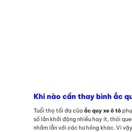
Khi nào cần thay bình ắc q
Tuổi thọ tối đa của
ắc quy xe ô tô
phụ 
số lần khởi động nhiều hay ít, thói q
nhầm lẫn với các hư hỏng khác. Vì vậ