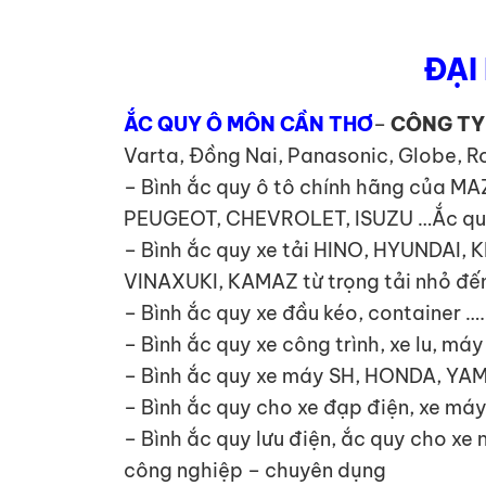
ĐẠI
ẮC QUY Ô MÔN CẦN THƠ
–
CÔNG TY
Varta, Đồng Nai, Panasonic, Globe, R
– Bình ắc quy ô tô chính hãng của 
PEUGEOT, CHEVROLET, ISUZU …Ắc quy x
– Bình ắc quy xe tải HINO, HYUNDA
VINAXUKI, KAMAZ từ trọng tải nhỏ đến
– Bình ắc quy xe đầu kéo, container ….
– Bình ắc quy xe công trình, xe lu, má
– Bình ắc quy xe máy SH, HONDA, YA
– Bình ắc quy cho xe đạp điện, xe máy
– Bình ắc quy lưu điện, ắc quy cho xe
công nghiệp – chuyên dụng