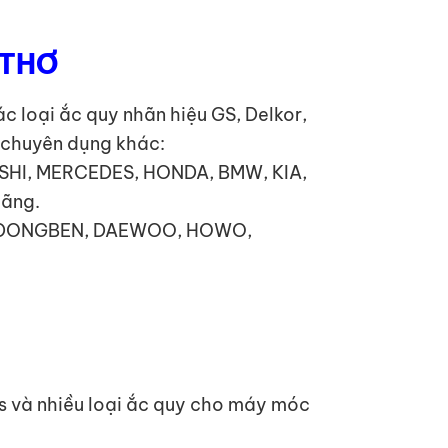
 THƠ
 loại ắc quy nhãn hiệu GS, Delkor,
y chuyên dụng khác:
ISHI, MERCEDES, HONDA, BMW, KIA,
hãng.
TA, DONGBEN, DAEWOO, HOWO,
ps và nhiều loại ắc quy cho máy móc