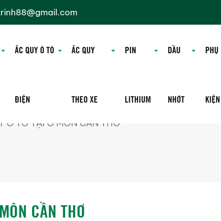
trinh88@gmail.com
ẮC QUY Ô TÔ
ẮC QUY
PIN
DẦU
PHỤ
ĐIỆN
THEO XE
LITHIUM
NHỚT
KIỆN
UY Ô TÔ TẠI Ô MÔN CẦN THƠ
Ô MÔN CẦN THƠ