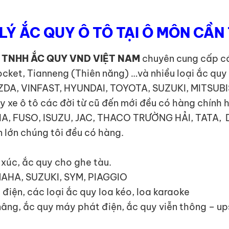
 LÝ ẮC QUY Ô TÔ TẠI Ô MÔN CẦN
 TNHH ẮC QUY VND VIỆT NAM
chuyên cung cấp các
ocket, Tianneng (Thiên năng) …và nhiều loại ắc qu
MAZDA, VINFAST, HYUNDAI, TOYOTA, SUZUKI, MITSUB
e ô tô các đời từ cũ đến mới đều có hàng chính 
I, KIA, FUSO, ISUZU, JAC, THACO TRƯỜNG HẢI, TA
 lớn chúng tôi đều có hàng.
y xúc, ắc quy cho ghe tàu.
MAHA, SUZUKI, SYM, PIAGGIO
 điện, các loại ắc quy loa kéo, loa karaoke
 nâng, ắc quy máy phát điện, ắc quy viễn thông – u