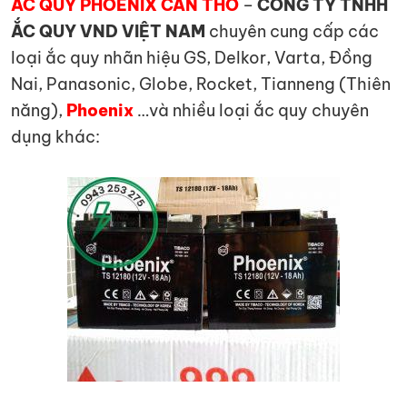
ẮC QUY PHOENIX CẦN THƠ
–
CÔNG TY TNHH
ẮC QUY VND VIỆT NAM
chuyên cung cấp các
loại ắc quy nhãn hiệu GS, Delkor, Varta, Đồng
Nai, Panasonic, Globe, Rocket, Tianneng (Thiên
năng),
Phoenix
…và nhiều loại ắc quy chuyên
dụng khác: