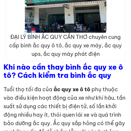
ĐẠI LÝ BÌNH ẮC QUY CẦN THƠ chuyên cung
cấp bình ắc quy ô tô, ắc quy xe máy, ắc quy
ups, ắc quy máy phát điện
Khi nào cần thay bình ắc quy xe ô
tô? Cách kiểm tra bình ắc quy
Tuổi thọ tối đa của
ắc quy xe ô tô
phụ thuộc
vào điều kiện hoạt động của xe như khí hâu, tần
suất sử dụng các thiết bị điện tử, số lần khởi
động nhiều hay ít, thói quen lái xe và quá trình
bảo dưỡng ắc quy. Ắc quy sắp hỏng có thể gây