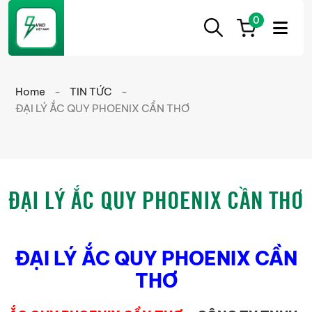
0
ẮC
Ắc
QUY
Quy
CẦN
Home
-
TIN TỨC
-
THƠ
Cần
ĐẠI LÝ ẮC QUY PHOENIX CẦN THƠ
Thơ
chính
hãng
giá
ĐẠI LÝ ẮC QUY PHOENIX CẦN THƠ
tốt
ĐẠI LÝ ẮC QUY PHOENIX CẦN
THƠ