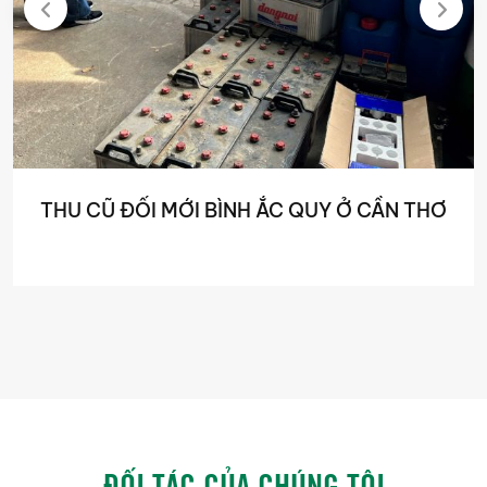
THU CŨ ĐỔI MỚI BÌNH ẮC QUY Ở CẦN THƠ
ĐỐI TÁC CỦA CHÚNG TÔI