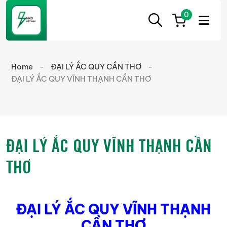
0
ẮC
Ắc
QUY
Quy
CẦN
Home
-
ĐẠI LÝ ẮC QUY CẦN THƠ
-
THƠ
Cần
ĐẠI LÝ ẮC QUY VĨNH THẠNH CẦN THƠ
Thơ
chính
hãng
giá
ĐẠI LÝ ẮC QUY VĨNH THẠNH CẦN
tốt
THƠ
ĐẠI LÝ ẮC QUY VĨNH THẠNH
CẦN THƠ