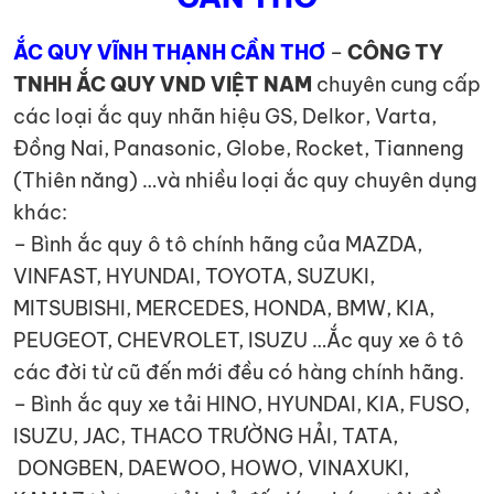
ẮC QUY VĨNH THẠNH CẦN THƠ
–
CÔNG TY
TNHH ẮC QUY VND VIỆT NAM
chuyên cung cấp
các loại ắc quy nhãn hiệu GS, Delkor, Varta,
Đồng Nai, Panasonic, Globe, Rocket, Tianneng
(Thiên năng) …và nhiều loại ắc quy chuyên dụng
khác:
– Bình ắc quy ô tô chính hãng của MAZDA,
VINFAST, HYUNDAI, TOYOTA, SUZUKI,
MITSUBISHI, MERCEDES, HONDA, BMW, KIA,
PEUGEOT, CHEVROLET, ISUZU …Ắc quy xe ô tô
các đời từ cũ đến mới đều có hàng chính hãng.
– Bình ắc quy xe tải HINO, HYUNDAI, KIA, FUSO,
ISUZU, JAC, THACO TRƯỜNG HẢI, TATA,
DONGBEN, DAEWOO, HOWO, VINAXUKI,