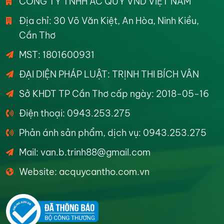
CÔNG TY TNHH ẮC QUY VND VIỆT NAM
Địa chỉ: 30 Võ Văn Kiệt, An Hòa, Ninh Kiều,
Cần Thơ
MST: 1801600931
ĐẠI DIỆN PHÁP LUẬT: TRỊNH THI BÍCH VÂN
Sở KHDT TP Cần Thơ cấp ngày: 2018-05-16
Điện thoại: 0943.253.275
Phản ánh sản phẩm, dịch vụ: 0943.253.275
Mail: van.b.trinh88@gmail.com
Website: acquycantho.com.vn