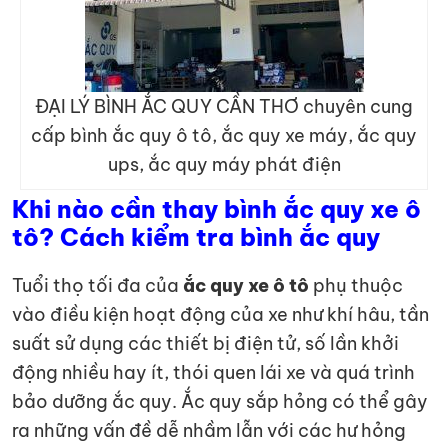
ĐẠI LÝ BÌNH ẮC QUY CẦN THƠ chuyên cung
cấp bình ắc quy ô tô, ắc quy xe máy, ắc quy
ups, ắc quy máy phát điện
Khi nào cần thay bình ắc quy xe ô
tô? Cách kiểm tra bình ắc quy
Tuổi thọ tối đa của
ắc quy xe ô tô
phụ thuộc
vào điều kiện hoạt động của xe như khí hâu, tần
suất sử dụng các thiết bị điện tử, số lần khởi
động nhiều hay ít, thói quen lái xe và quá trình
bảo dưỡng ắc quy. Ắc quy sắp hỏng có thể gây
ra những vấn đề dễ nhầm lẫn với các hư hỏng