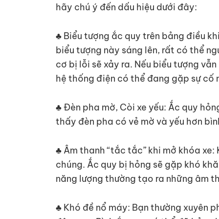
hãy chú ý đến dấu hiệu dưới đây:
♣ Biểu tượng ắc quy trên bảng điều kh
biểu tượng này sáng lên, rất có thể 
cơ bị lỗi sẽ xảy ra. Nếu biểu tượng v
hệ thống điện có thể đang gặp sự cố 
♣ Đèn pha mờ, Còi xe yếu: Ắc quy hỏn
thấy đèn pha có vẻ mờ và yếu hơn bìn
♣ Âm thanh “tắc tắc” khi mở khóa xe: 
chúng. Ắc quy bị hỏng sẽ gặp khó khăn
năng lượng thường tạo ra những âm th
♣ Khó đề nổ máy: Bạn thường xuyên ph