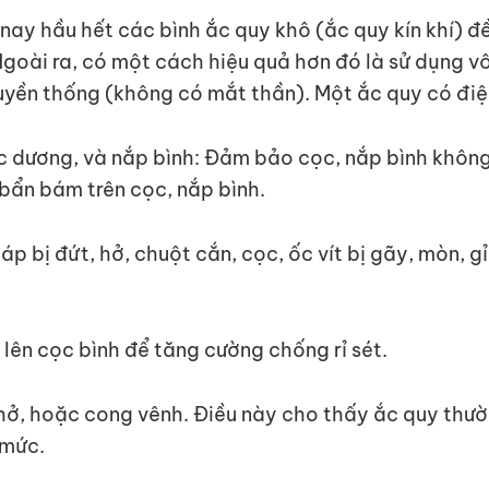
n nay hầu hết các bình ắc quy khô (ắc quy kín khí) 
Ngoài ra, có một cách hiệu quả hơn đó là sử dụng vô
ruyền thống (không có mắt thần). Một ắc quy có điện
c dương, và nắp bình: Đảm bảo cọc, nắp bình không
 bẩn bám trên cọc, nắp bình.
áp bị đứt, hở, chuột cắn, cọc, ốc vít bị gãy, mòn, g
 lên cọc bình để tăng cường chống rỉ sét.
 hở, hoặc cong vênh. Điều này cho thấy ắc quy thư
 mức.