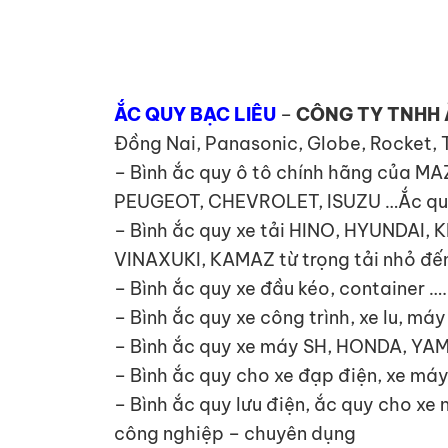
ẮC QUY BẠC LIÊU
–
CÔNG TY TNHH 
Đồng Nai, Panasonic, Globe, Rocket, 
– Bình ắc quy ô tô chính hãng của 
PEUGEOT, CHEVROLET, ISUZU …Ắc quy x
– Bình ắc quy xe tải HINO, HYUNDA
VINAXUKI, KAMAZ từ trọng tải nhỏ đến
– Bình ắc quy xe đầu kéo, container ….
– Bình ắc quy xe công trình, xe lu, má
– Bình ắc quy xe máy SH, HONDA, YA
– Bình ắc quy cho xe đạp điện, xe máy
– Bình ắc quy lưu điện, ắc quy cho xe
công nghiệp – chuyên dụng