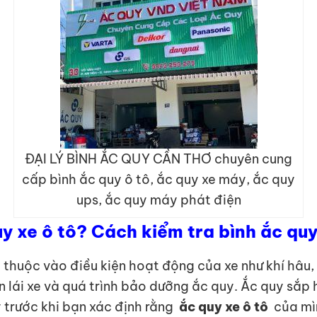
ĐẠI LÝ BÌNH ẮC QUY CẦN THƠ chuyên cung
cấp bình ắc quy ô tô, ắc quy xe máy, ắc quy
ups, ắc quy máy phát điện
uy xe ô tô? Cách kiểm tra bình ắc qu
thuộc vào điều kiện hoạt động của xe như khí hâu, t
uen lái xe và quá trình bảo dưỡng ắc quy. Ắc quy sắ
y trước khi bạn xác định rằng
ắc quy xe ô tô
của mì