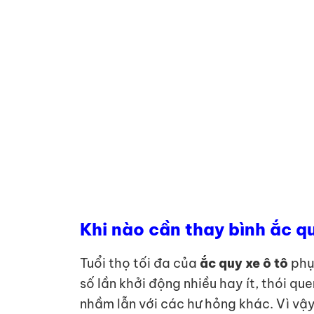
Khi nào cần thay bình ắc q
Tuổi thọ tối đa của
ắc quy xe ô tô
phụ 
số lần khởi động nhiều hay ít, thói q
nhầm lẫn với các hư hỏng khác. Vì vậ