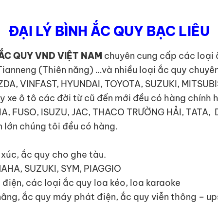
ĐẠI LÝ BÌNH ẮC QUY BẠC LIÊU
ẮC QUY VND VIỆT NAM
chuyên cung cấp các loại ắ
Tianneng (Thiên năng) …và nhiều loại ắc quy chuyê
MAZDA, VINFAST, HYUNDAI, TOYOTA, SUZUKI, MITSUB
e ô tô các đời từ cũ đến mới đều có hàng chính 
I, KIA, FUSO, ISUZU, JAC, THACO TRƯỜNG HẢI, TA
 lớn chúng tôi đều có hàng.
y xúc, ắc quy cho ghe tàu.
MAHA, SUZUKI, SYM, PIAGGIO
 điện, các loại ắc quy loa kéo, loa karaoke
 nâng, ắc quy máy phát điện, ắc quy viễn thông – u