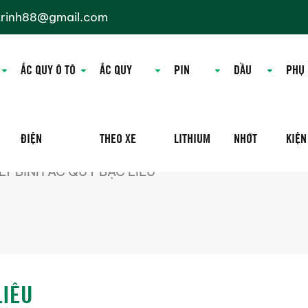
trinh88@gmail.com
ẮC QUY Ô TÔ
ẮC QUY
PIN
DẦU
PHỤ
ĐIỆN
THEO XE
LITHIUM
NHỚT
KIỆN
 LÝ BÌNH ẮC QUY BẠC LIÊU
LIÊU