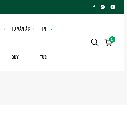
TƯ VẤN ẮC
TIN
0
QUY
TỨC