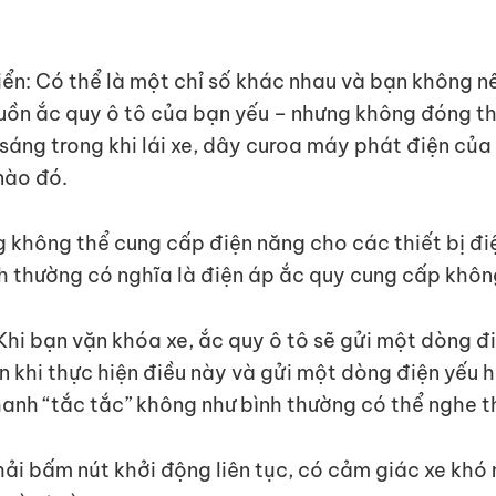
iển: Có thể là một chỉ số khác nhau và bạn không n
nguồn ắc quy ô tô của bạn yếu – nhưng không đóng 
ẫn sáng trong khi lái xe, dây curoa máy phát điện 
nào đó.
g không thể cung cấp điện năng cho các thiết bị đ
h thường có nghĩa là điện áp ắc quy cung cấp khôn
Khi bạn vặn khóa xe, ắc quy ô tô sẽ gửi một dòng đi
 khi thực hiện điều này và gửi một dòng điện yếu h
anh “tắc tắc” không như bình thường có thể nghe t
ải bấm nút khởi động liên tục, có cảm giác xe kh