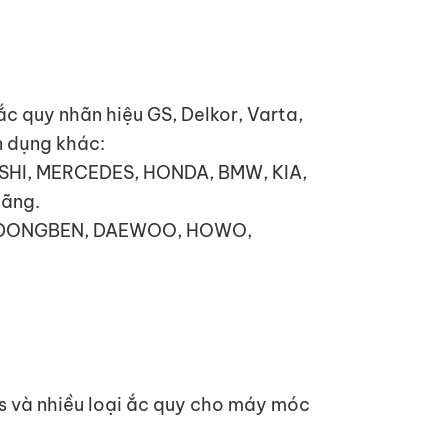
c quy nhãn hiệu GS, Delkor, Varta,
n dụng khác:
ISHI, MERCEDES, HONDA, BMW, KIA,
hãng.
TA, DONGBEN, DAEWOO, HOWO,
ps và nhiều loại ắc quy cho máy móc