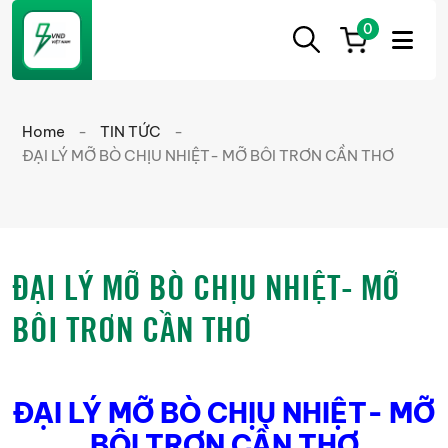
0
ẮC
Ắc
QUY
Quy
CẦN
Home
-
TIN TỨC
-
THƠ
Cần
ĐẠI LÝ MỠ BÒ CHỊU NHIỆT- MỠ BÔI TRƠN CẦN THƠ
Thơ
chính
hãng
giá
ĐẠI LÝ MỠ BÒ CHỊU NHIỆT- MỠ
tốt
BÔI TRƠN CẦN THƠ
ĐẠI LÝ MỠ BÒ CHỊU NHIỆT- MỠ
BÔI TRƠN CẦN THƠ