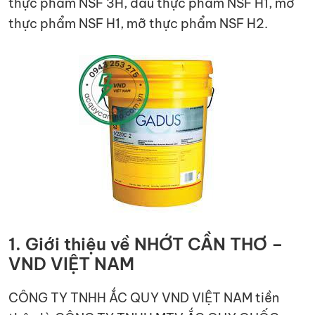
thực phẩm NSF 3H, dầu thực phẩm NSF H1, mỡ
thực phẩm NSF H1, mỡ thực phẩm NSF H2.
1. Giới thiệu về NHỚT CẦN THƠ –
VND VIỆT NAM
CÔNG TY TNHH ẮC QUY VND VIỆT NAM tiền