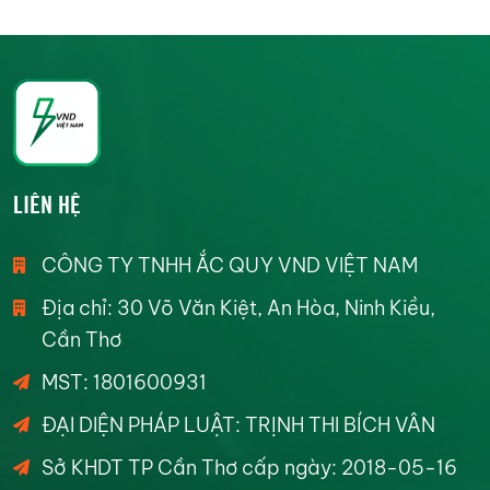
LIÊN HỆ
CÔNG TY TNHH ẮC QUY VND VIỆT NAM
Địa chỉ: 30 Võ Văn Kiệt, An Hòa, Ninh Kiều,
Cần Thơ
MST: 1801600931
ĐẠI DIỆN PHÁP LUẬT: TRỊNH THI BÍCH VÂN
Sở KHDT TP Cần Thơ cấp ngày: 2018-05-16