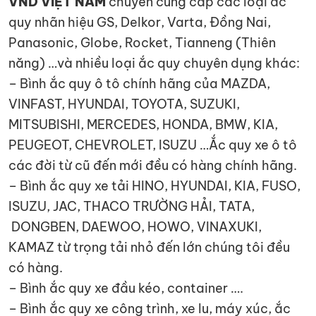
VND VIỆT NAM
chuyên cung cấp các loại ắc
quy nhãn hiệu GS, Delkor, Varta, Đồng Nai,
Panasonic, Globe, Rocket, Tianneng (Thiên
năng) …và nhiều loại ắc quy chuyên dụng khác:
– Bình ắc quy ô tô chính hãng của MAZDA,
VINFAST, HYUNDAI, TOYOTA, SUZUKI,
MITSUBISHI, MERCEDES, HONDA, BMW, KIA,
PEUGEOT, CHEVROLET, ISUZU …Ắc quy xe ô tô
các đời từ cũ đến mới đều có hàng chính hãng.
– Bình ắc quy xe tải HINO, HYUNDAI, KIA, FUSO,
ISUZU, JAC, THACO TRƯỜNG HẢI, TATA,
DONGBEN, DAEWOO, HOWO, VINAXUKI,
KAMAZ từ trọng tải nhỏ đến lớn chúng tôi đều
có hàng.
– Bình ắc quy xe đầu kéo, container ….
– Bình ắc quy xe công trình, xe lu, máy xúc, ắc