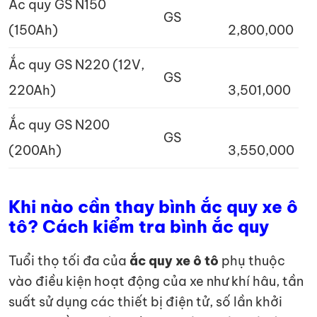
Ắc quy GS N150
GS
(150Ah)
2,800,000
Ắc quy GS N220 (12V,
GS
220Ah)
3,501,000
Ắc quy GS N200
GS
(200Ah)
3,550,000
Khi nào cần thay bình ắc quy xe ô
tô? Cách kiểm tra bình ắc quy
Tuổi thọ tối đa của
ắc quy xe ô tô
phụ thuộc
vào điều kiện hoạt động của xe như khí hâu, tần
suất sử dụng các thiết bị điện tử, số lần khởi