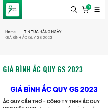
0
ẮC
Ắc
QUY
Quy
CẦN
Home
-
TIN TỨC HẰNG NGÀY
-
THƠ
Cần
GIÁ BÌNH ẮC QUY GS 2023
Thơ
chính
hãng
giá
GIÁ BÌNH ẮC QUY GS 2023
tốt
GIÁ BÌNH ẮC QUY GS 2023
ẮC QUY CẦN THƠ
–
CÔNG TY TNHH ẮC QUY