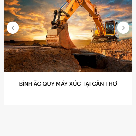
BÌNH ẮC QUY MÁY XÚC TẠI CẦN THƠ