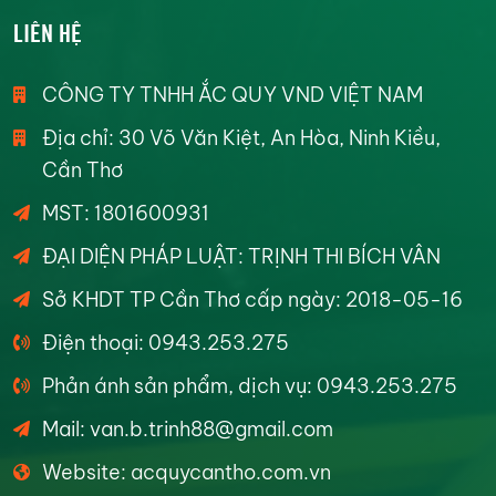
LIÊN HỆ
CÔNG TY TNHH ẮC QUY VND VIỆT NAM
Địa chỉ: 30 Võ Văn Kiệt, An Hòa, Ninh Kiều,
Cần Thơ
MST: 1801600931
ĐẠI DIỆN PHÁP LUẬT: TRỊNH THI BÍCH VÂN
Sở KHDT TP Cần Thơ cấp ngày: 2018-05-16
Điện thoại: 0943.253.275
Phản ánh sản phẩm, dịch vụ: 0943.253.275
Mail: van.b.trinh88@gmail.com
Website: acquycantho.com.vn