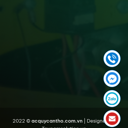
2022 ©
acquycantho.com.vn
| Designed by