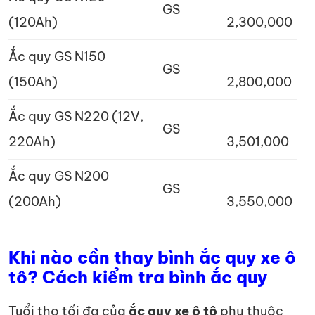
GS
(120Ah)
2,300,000
Ắc quy GS N150
GS
(150Ah)
2,800,000
Ắc quy GS N220 (12V,
GS
220Ah)
3,501,000
Ắc quy GS N200
GS
(200Ah)
3,550,000
Khi nào cần thay bình ắc quy xe ô
tô? Cách kiểm tra bình ắc quy
Tuổi thọ tối đa của
ắc quy xe ô tô
phụ thuộc