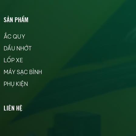
SẢN PHẨM
ẮC QUY
DẦU NHỚT
LỐP XE
MÁY SẠC BÌNH
PHỤ KIỆN
LIÊN HỆ