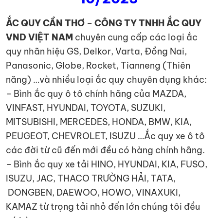
ẮC QUY CẦN THƠ
–
CÔNG TY TNHH ẮC QUY
VND VIỆT NAM
chuyên cung cấp các loại ắc
quy nhãn hiệu GS, Delkor, Varta, Đồng Nai,
Panasonic, Globe, Rocket, Tianneng (Thiên
năng) …và nhiều loại ắc quy chuyên dụng khác:
– Bình ắc quy ô tô chính hãng của MAZDA,
VINFAST, HYUNDAI, TOYOTA, SUZUKI,
MITSUBISHI, MERCEDES, HONDA, BMW, KIA,
PEUGEOT, CHEVROLET, ISUZU …Ắc quy xe ô tô
các đời từ cũ đến mới đều có hàng chính hãng.
– Bình ắc quy xe tải HINO, HYUNDAI, KIA, FUSO,
ISUZU, JAC, THACO TRƯỜNG HẢI, TATA,
DONGBEN, DAEWOO, HOWO, VINAXUKI,
KAMAZ từ trọng tải nhỏ đến lớn chúng tôi đều