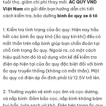
tuổi thọ, giảm chi phí thay mới.
ẮC QUY VND
Việt Nam
xin gửi đến bạn hướng dẫn chi tiết
cách kiểm tra, bảo dưỡng
bình ắc quy xe ô tô
1. Kiểm tra tình trạng của ắc quy: Hiện nay hầu
hết các bình ắc quy khô (ắc quy kín khí) đều có
mắt thần trên nắp bình giúp bạn chẩn đoán tại
chỗ tình trạng ắc quy. Ngoài ra, có một cách
hiệu quả hơn đó là sử dụng vôn kế để kiểm tra
điện áp hiện tại của ắc quy đặc biệt đối với bình
ắc quy truyền thống (không có mắt thần). Một
ắc quy có điện áp ổn định phải từ 12.5V trở lên.
2. Thường xuyên vệ sinh cọc âm và cọc dương,
và nắp bình: Đảm bảo cọc, nắp bình không bám
bụi bẩn, luôn sạch và khô. Điện bên trong ắc quy