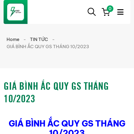
0
ẮC
Ắc
QUY
Quy
CẦN
Home
-
TIN TỨC
-
THƠ
Cần
GIÁ BÌNH ẮC QUY GS THÁNG 10/2023
Thơ
chính
hãng
giá
GIÁ BÌNH ẮC QUY GS THÁNG
tốt
10/2023
GIÁ BÌNH ẮC QUY GS THÁNG
10/2023