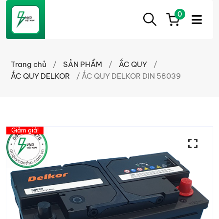
0
ẮC
Ắc
QUY
Quy
CẦN
Trang chủ
/
SẢN PHẨM
/
ẮC QUY
/
THƠ
Cần
ẮC QUY DELKOR
/ ẮC QUY DELKOR DIN 58039
Thơ
chính
hãng
giá
Giảm giá!
tốt