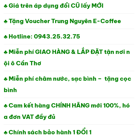
2,100,000₫.
LÀ:
♣ Giá trên áp dụng đổi CŨ lấy MỚI
1,780,000₫.
♣ Tặng Voucher Trung Nguyên E-Coffee
♣ Hotline: 0943.25.32.75
♣ Miễn phí GIAO HÀNG & LẮP ĐẶT tận nơi n
ội ô Cần Thơ
♣ Miễn phí châm nước, sạc bình – tặng cọc
bình
♣ Cam kết hàng CHÍNH HÃNG mới 100%, hó
a đơn VAT đầy đủ
♣ Chính sách bảo hành 1 ĐỔI 1