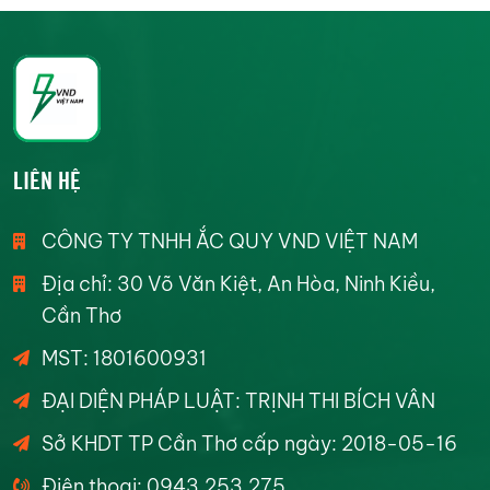
LIÊN HỆ
CÔNG TY TNHH ẮC QUY VND VIỆT NAM
Địa chỉ: 30 Võ Văn Kiệt, An Hòa, Ninh Kiều,
Cần Thơ
MST: 1801600931
ĐẠI DIỆN PHÁP LUẬT: TRỊNH THI BÍCH VÂN
Sở KHDT TP Cần Thơ cấp ngày: 2018-05-16
Điện thoại: 0943.253.275