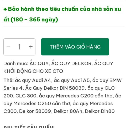
♣ Bảo hành theo tiêu chuẩn của nhà sản xu
ất (180 – 365 ngày)
ẮC
THÊM VÀO GIỎ HÀNG
QUY
DELKOR
Danh mục:
ẮC QUY
,
ẮC QUY DELKOR
,
ẮC QUY
DIN
KHỞI ĐỘNG CHO XE OTO
58039
Thẻ:
ắc quy Audi A4
,
ắc quy Audi A5
,
ắc quy BMW
số
Series 4
,
Ắc Quy Delkor DIN 58039
,
ắc quy GLC
lượng
200. GLC 300
,
ắc quy Mercedes C200 cần thơ
,
ắc
quy Mercedes C250 cần thơ
,
ắc quy Mercedes
C300
,
Delkor 58039
,
Delkor 80Ah
,
Delkor Din80