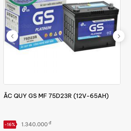
ẮC QUY GS MF 75D23R (12V-65AH)
Ắ
7
đ
1.340.000
-16%