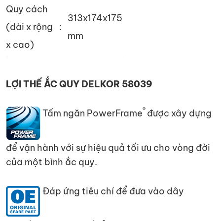
Quy cách
313x174x175
(dài x rộng
:
mm
x cao)
LỢI THẾ ẮC QUY DELKOR 58039
®
Tấm ngăn PowerFrame
được xây dựng
để vận hành với sự hiệu quả tối ưu cho vòng đời
của một bình ắc quy.
Đáp ứng tiêu chí để đưa vào dây