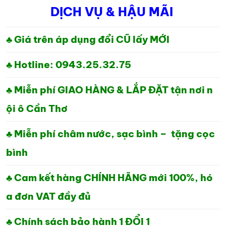
DỊCH VỤ & HẬU MÃI
LÀ:
TẠI
1,050,000₫.
LÀ:
♣ Giá trên áp dụng đổi CŨ lấy MỚI
870,000₫.
♣ Hotline: 0943.25.32.75
♣ Miễn phí GIAO HÀNG & LẮP ĐẶT tận nơi n
ội ô Cần Thơ
♣ Miễn phí châm nước, sạc bình – tặng cọc
bình
♣ Cam kết hàng CHÍNH HÃNG mới 100%, hó
a đơn VAT đầy đủ
♣ Chính sách bảo hành 1 ĐỔI 1