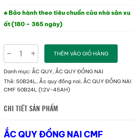
♣ Bảo hành theo tiêu chuẩn của nhà sản xu
ất (180 – 365 ngày)
ẮC
THÊM VÀO GIỎ HÀNG
QUY
ĐỒNG
Danh mục:
ẮC QUY
,
ẮC QUY ĐỒNG NAI
NAI
Thẻ:
50B24L
,
Ắc quy đồng nai
,
ẮC QUY ĐỒNG NAI
CMF
CMF 50B24L (12V-45AH)
50B24L
(12V-
CHI TIẾT SẢN PHẨM
45AH)
số
lượng
ẮC QUY ĐỒNG NAI CMF