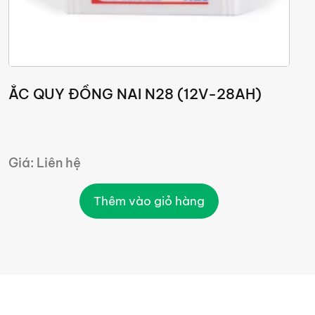
ẮC QUY ĐỒNG NAI N28 (12V-28AH)
Giá: Liên hệ
G
Thêm vào giỏ hàng