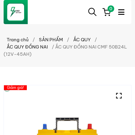
0
ẮC
Ắc
QUY
Quy
CẦN
Trang chủ
/
SẢN PHẨM
/
ẮC QUY
/
THƠ
Cần
ẮC QUY ĐỒNG NAI
/ ẮC QUY ĐỒNG NAI CMF 50B24L
Thơ
(12V-45AH)
chính
hãng
giá
tốt
Giảm giá!