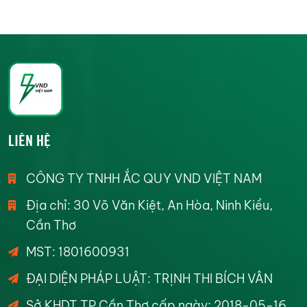
LIÊN HỆ
CÔNG TY TNHH ẮC QUY VND VIỆT NAM
Địa chỉ: 30 Võ Văn Kiệt, An Hòa, Ninh Kiều,
Cần Thơ
MST: 1801600931
ĐẠI DIỆN PHÁP LUẬT: TRỊNH THI BÍCH VÂN
Sở KHDT TP Cần Thơ cấp ngày: 2018-05-16