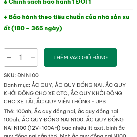
♣ Chính sách bảo hành 1 ĐỔI 1
♣ Bảo hành theo tiêu chuẩn của nhà sản xu
ất (180 – 365 ngày)
ẮC
THÊM VÀO GIỎ HÀNG
QUY
ĐỒNG
SKU:
ĐN N100
NAI
Danh mục:
ẮC QUY
,
ẮC QUY ĐỒNG NAI
,
ẮC QUY
N100
KHỞI ĐỘNG CHO XE OTO
,
ẮC QUY KHỞI ĐỘNG
(12V-
CHO XE TẢI
,
ẮC QUY VIỄN THÔNG - UPS
100AH)
Thẻ:
100ah
,
Ắc quy đồng nai
,
ắc quy đồng nai
số
100ah
,
ẮC QUY ĐỒNG NAI N100
,
ẮC QUY ĐỒNG
lượng
NAI N100 (12V-100AH) bao nhiêu lít axit
,
bình ắc
quy đồng nai cần thơ
,
bình ắc quy đồng nai N100