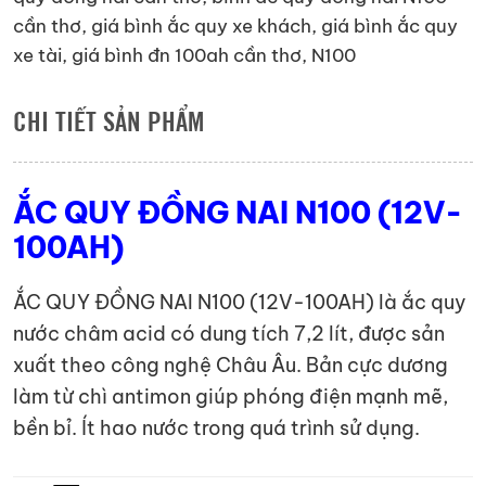
cần thơ
,
giá bình ắc quy xe khách
,
giá bình ắc quy
xe tài
,
giá bình đn 100ah cần thơ
,
N100
CHI TIẾT SẢN PHẨM
ẮC QUY ĐỒNG NAI N100 (12V-
100AH)
ẮC QUY ĐỒNG NAI N100 (12V-100AH) là ắc quy
nước châm acid có dung tích 7,2 lít, được sản
xuất theo công nghệ Châu Âu. Bản cực dương
làm từ chì antimon giúp phóng điện mạnh mẽ,
bền bỉ. Ít hao nước trong quá trình sử dụng.