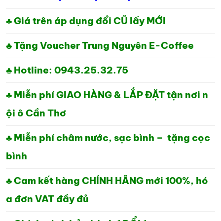
LÀ:
TẠI
1,800,000₫.
LÀ:
♣ Giá trên áp dụng đổi CŨ lấy MỚI
1,400,000₫.
♣ Tặng Voucher Trung Nguyên E-Coffee
♣ Hotline: 0943.25.32.75
♣ Miễn phí GIAO HÀNG & LẮP ĐẶT tận nơi n
ội ô Cần Thơ
♣ Miễn phí châm nước, sạc bình – tặng cọc
bình
♣ Cam kết hàng CHÍNH HÃNG mới 100%, hó
a đơn VAT đầy đủ