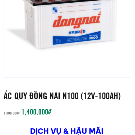
ẮC QUY ĐỒNG NAI N100 (12V-100AH)
GIÁ
GIÁ
1,400,000
₫
1,800,000
₫
GỐC
HIỆN
DỊCH VỤ & HẬU MÃI