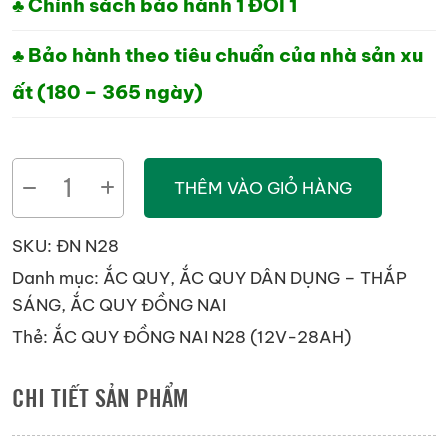
♣ Chính sách bảo hành 1 ĐỔI 1
♣ Bảo hành theo tiêu chuẩn của nhà sản xu
ất (180 – 365 ngày)
ẮC
THÊM VÀO GIỎ HÀNG
QUY
ĐỒNG
SKU:
ĐN N28
NAI
Danh mục:
ẮC QUY
,
ẮC QUY DÂN DỤNG – THẮP
N28
SÁNG
,
ẮC QUY ĐỒNG NAI
(12V-
Thẻ:
ẮC QUY ĐỒNG NAI N28 (12V-28AH)
28AH)
số
CHI TIẾT SẢN PHẨM
lượng