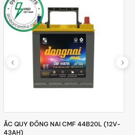
ẮC QUY ĐỒNG NAI CMF 44B20L (12V-
Ắ
43AH)