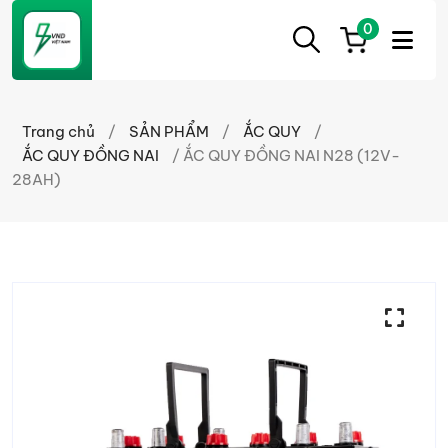
0
ẮC
Ắc
QUY
Quy
CẦN
Trang chủ
/
SẢN PHẨM
/
ẮC QUY
/
THƠ
Cần
ẮC QUY ĐỒNG NAI
/ ẮC QUY ĐỒNG NAI N28 (12V-
Thơ
28AH)
chính
hãng
giá
tốt