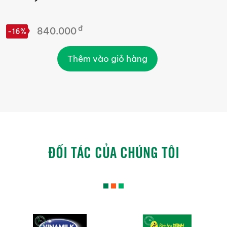
đ
840.000
G
-16%
Thêm vào giỏ hàng
ĐỐI TÁC CỦA CHÚNG TÔI