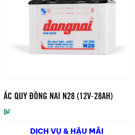
ẮC QUY ĐỒNG NAI N28 (12V-28AH)
0
₫
DỊCH VỤ & HẬU MÃI