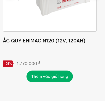
ẮC QUY ENIMAC N120 (12V, 120AH)
Ắ
đ
1.770.000
-21%
-
Thêm vào giỏ hàng