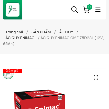
0
ẮC
Ắc
QUY
Quy
CẦN
Trang chủ
/
SẢN PHẨM
/
ẮC QUY
/
THƠ
Cần
ẮC QUY ENIMAC
/ ẮC QUY ENIMAC CMF 75D23L (12V,
Thơ
65Ah)
chính
hãng
giá
tốt
Giảm giá!