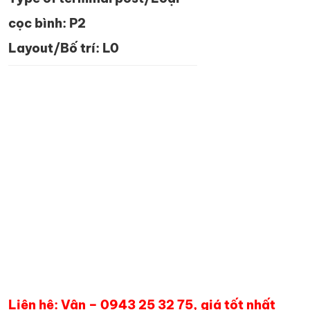
cọc bình: P2
Layout/Bố trí: L0
Bình ắc quy khô Enimac CMF 75D23L sản xuất
tại Công ty TNHH Eni-Florence Việt Nam.
Enimac đáp ứng nhu cầu đa dạng từ ắc quy dân
dụng, ắc quy cho xe máy, xe ôtô và tàu thuyền
đến ắc quy kín khí cao cấp CMF…
Enimac – ắc quy có nguồn năng lượng vượt trội
cho các phương tiện và mục đích sử dụng của
bạn. Đây là sản phẩm có tính ổn định, độ bền
tuyệt đối và đản bảo tính an toàn khi sử dụng..
Liên hệ: Vân – 0943 25 32 75, giá tốt nhất