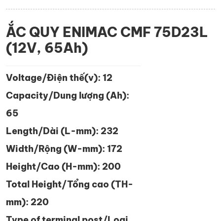
ẮC QUY ENIMAC CMF 75D23L
(12V, 65Ah)
Voltage/Điện thế(v): 12
Capacity/Dung lượng (Ah):
65
Length/Dài (L-mm): 232
Width/Rộng (W-mm): 172
Height/Cao (H-mm): 200
Total Height/Tổng cao (TH-
mm): 220
Type of terminal post/Loại