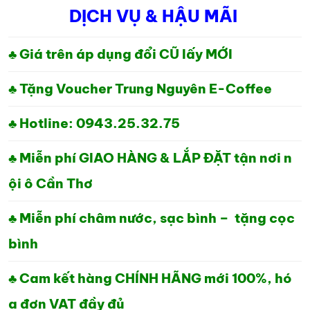
DỊCH VỤ & HẬU MÃI
LÀ:
TẠI
1,500,000₫.
LÀ:
♣ Giá trên áp dụng đổi CŨ lấy MỚI
1,240,000₫.
♣ Tặng Voucher Trung Nguyên E-Coffee
♣ Hotline: 0943.25.32.75
♣ Miễn phí GIAO HÀNG & LẮP ĐẶT tận nơi n
ội ô Cần Thơ
♣ Miễn phí châm nước, sạc bình – tặng cọc
bình
♣ Cam kết hàng CHÍNH HÃNG mới 100%, hó
a đơn VAT đầy đủ