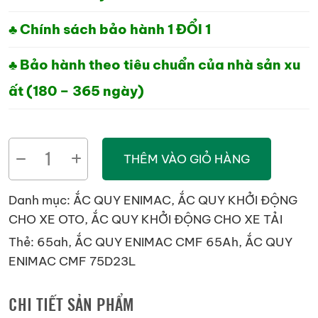
♣ Chính sách bảo hành 1 ĐỔI 1
♣ Bảo hành theo tiêu chuẩn của nhà sản xu
ất (180 – 365 ngày)
ẮC
THÊM VÀO GIỎ HÀNG
QUY
ENIMAC
Danh mục:
ẮC QUY ENIMAC
,
ẮC QUY KHỞI ĐỘNG
CMF
CHO XE OTO
,
ẮC QUY KHỞI ĐỘNG CHO XE TẢI
75D23L
Thẻ:
65ah
,
ẮC QUY ENIMAC CMF 65Ah
,
ẮC QUY
(12V,
ENIMAC CMF 75D23L
65Ah)
số
CHI TIẾT SẢN PHẨM
lượng