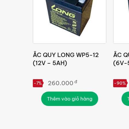
ẮC QUY LONG WP5-12
ẮC Q
(12V – 5AH)
(6V-
đ
260.000
-7%
-90%
Thêm vào giỏ hàng