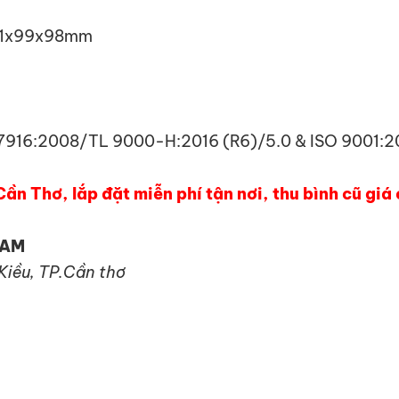
151x99x98mm
7916:2008/TL 9000-H:2016 (R6)/5.0 & ISO 9001:2
Cần Thơ, lắp đặt miễn phí tận nơi, thu bình cũ gi
NAM
 Kiều, TP.Cần thơ