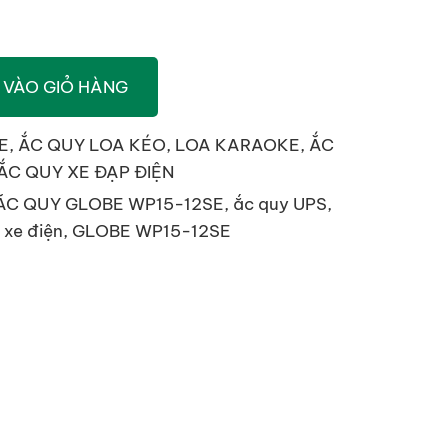
 VÀO GIỎ HÀNG
E
,
ẮC QUY LOA KÉO, LOA KARAOKE
,
ẮC
ẮC QUY XE ĐẠP ĐIỆN
.
ĂC QUY GLOBE WP15-12SE
,
ắc quy UPS
,
 xe điện
,
GLOBE WP15-12SE