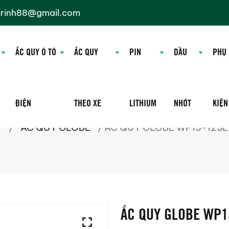
trinh88@gmail.com
ẮC QUY Ô TÔ
ẮC QUY
PIN
DẦU
PHỤ
ĐIỆN
THEO XE
LITHIUM
NHỚT
KIỆN
Y
/
ẮC QUY GLOBE
/ ẮC QUY GLOBE WP15-12SE 
ẮC QUY GLOBE WP15