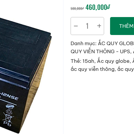
GIÁ
GIÁ
460,000
₫
500,000
₫
GỐC
HIỆN
ẮC
THÊM
LÀ:
TẠI
QUY
GLOBE
500,000₫.
LÀ:
Danh mục:
ẮC QUY GLOB
WP15-
QUY VIỄN THÔNG - UPS
,
460,000₫
12SE
Thẻ:
15ah
,
Ắc quy globe
,
(12V-
ắc quy viễn thông
,
ắc quy
15Ah)
số
lượng