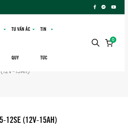
TƯ VẤN ẮC
TIN
0
QUY
TỨC
(12V-15Ah)
-12SE (12V-15AH)