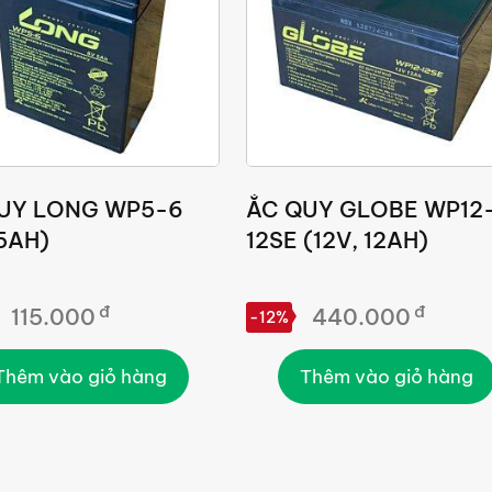
UY LONG WP5-6
ẮC QUY GLOBE WP12
5AH)
12SE (12V, 12AH)
đ
đ
115.000
440.000
-12%
Thêm vào giỏ hàng
Thêm vào giỏ hàng