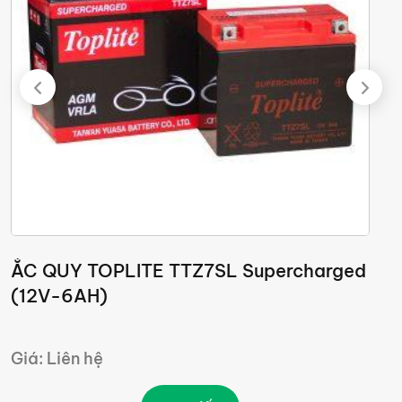
ẮC QUY TOPLITE TTZ7SL Supercharged
Ắ
(12V-6AH)
Giá: Liên hệ