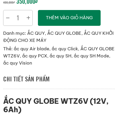
GIÁ
GIÁ
350,000
₫
400,000
₫
GỐC
HIỆN
ẮC
THÊM VÀO GIỎ HÀNG
LÀ:
TẠI
QUY
GLOBE
400,000₫.
LÀ:
Danh mục:
ẮC QUY
,
ẮC QUY GLOBE
,
ẮC QUY KHỞI
WTZ6V
ĐỘNG CHO XE MÁY
350,000₫.
(12V,
Thẻ:
ắc quy Air blade
,
ắc quy Click
,
ẮC QUY GLOBE
6Ah)
WTZ6V
,
ắc quy PCX
,
ắc quy SH
,
ắc quy SH Mode
,
số
ắc quy Vision
lượng
CHI TIẾT SẢN PHẨM
ẮC QUY GLOBE WTZ6V (12V,
6Ah)