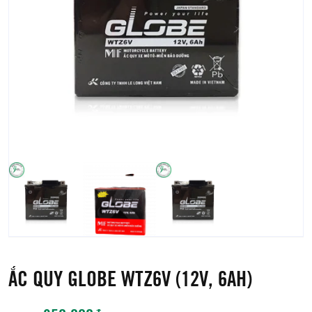
ẮC QUY GLOBE WTZ6V (12V, 6AH)