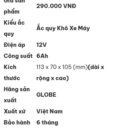
Giá sản
290.000 VNĐ
phẩm
Kiểu ắc
Ắc quy Khô Xe Máy
quy
Điện áp
12V
Công suất
6Ah
Kích
113 x 70 x 105 (mm)
(dài x
thước
rộng x cao)
Hãng sản
GLOBE
xuất
Xuất xứ
Việt Nam
Bảo hành
6 tháng