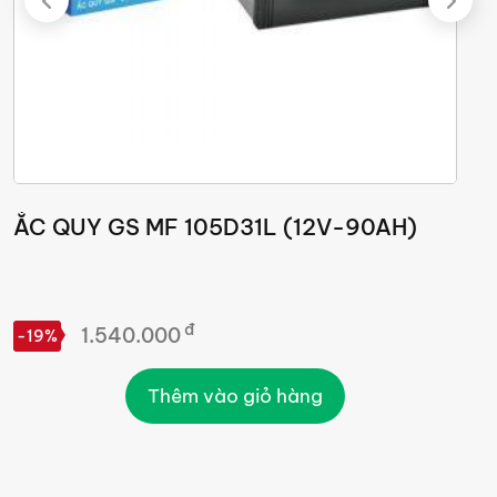
ẮC QUY GS MF 105D31L (12V-90AH)
Ắ
đ
1.540.000
-19%
-
Thêm vào giỏ hàng