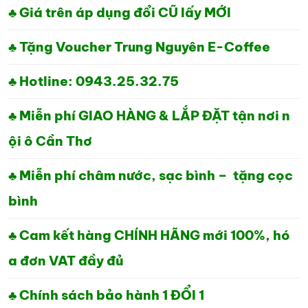
1,650,000₫.
LÀ:
♣ Giá trên áp dụng đổi CŨ lấy MỚI
1,350,000₫.
♣ Tặng Voucher Trung Nguyên E-Coffee
♣ Hotline: 0943.25.32.75
♣ Miễn phí GIAO HÀNG & LẮP ĐẶT tận nơi n
ội ô Cần Thơ
♣ Miễn phí châm nước, sạc bình – tặng cọc
bình
♣ Cam kết hàng CHÍNH HÃNG mới 100%, hó
a đơn VAT đầy đủ
♣ Chính sách bảo hành 1 ĐỔI 1