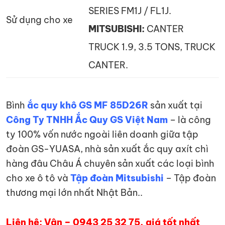
SERIES FM1J / FL1J.
Sử dụng cho xe
MITSUBISHI:
CANTER
TRUCK 1.9, 3.5 TONS, TRUCK
CANTER.
Bình
ắc quy khô GS MF 85D26R
sản xuất tại
Công Ty TNHH Ắc Quy GS Việt Nam
– là công
ty 100% vốn nước ngoài liên doanh giữa tập
đoàn GS-YUASA, nhà sản xuất ắc quy axít chì
hàng đâu Châu Á chuyên sản xuất các loại bình
cho xe ô tô và
Tập đoàn Mitsubishi
– Tập đoàn
thương mại lớn nhất Nhật Bản..
Liên hệ: Vân – 0943 25 32 75, giá tốt nhất