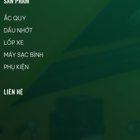
SẢN PHẨM
ẮC QUY
DẦU NHỚT
LỐP XE
MÁY SẠC BÌNH
PHỤ KIỆN
LIÊN HỆ