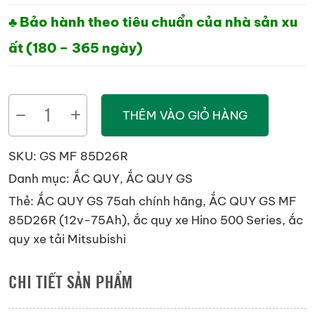
♣ Bảo hành theo tiêu chuẩn của nhà sản xu
ất (180 – 365 ngày)
ẮC
THÊM VÀO GIỎ HÀNG
QUY
GS
SKU:
GS MF 85D26R
MF
Danh mục:
ẮC QUY
,
ẮC QUY GS
85D26R
Thẻ:
ẮC QUY GS 75ah chính hãng
,
ẮC QUY GS MF
(12V-
85D26R (12v-75Ah)
,
ắc quy xe Hino 500 Series
,
ắc
75AH)
quy xe tải Mitsubishi
số
lượng
CHI TIẾT SẢN PHẨM