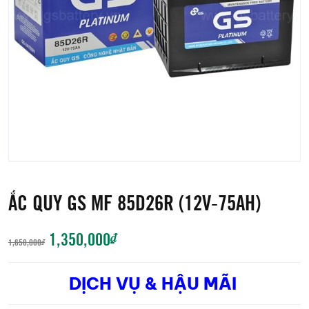
ẮC QUY GS MF 85D26R (12V-75AH)
GIÁ
GIÁ
1,350,000
₫
1,650,000
₫
GỐC
HIỆN
DỊCH VỤ & HẬU MÃI
LÀ:
TẠI