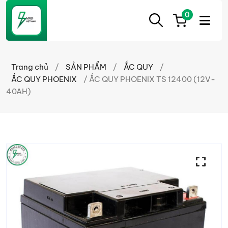
0
ẮC
Ắc
QUY
Quy
CẦN
Trang chủ
/
SẢN PHẨM
/
ẮC QUY
/
THƠ
Cần
ẮC QUY PHOENIX
/ ẮC QUY PHOENIX TS 12400 (12V-
Thơ
40AH)
chính
hãng
giá
tốt