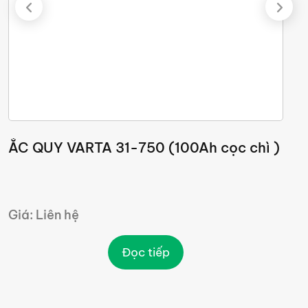
ẮC QUY VARTA 31-750 (100Ah cọc chì )
Ắ
Giá: Liên hệ
Đọc tiếp