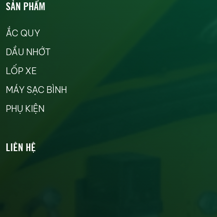
SẢN PHẨM
ẮC QUY
DẦU NHỚT
LỐP XE
MÁY SẠC BÌNH
PHỤ KIỆN
LIÊN HỆ