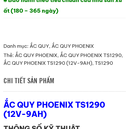
♣ Bảo hành theo tiêu chuẩn của nhà sản xu
ất (180 – 365 ngày)
Danh mục:
ẮC QUY
,
ẮC QUY PHOENIX
Thẻ:
ẮC QUY PHOENIX
,
ẮC QUY PHOENIX TS1290
,
ẮC QUY PHOENIX TS1290 (12V-9AH)
,
TS1290
CHI TIẾT SẢN PHẨM
ẮC QUY PHOENIX TS1290
(12V-9AH)
THÔNG SỐ KỸ THUẬT