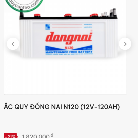
ẮC QUY ĐỒNG NAI N120 (12V-120AH)
đ
1.820.000
-21%
-