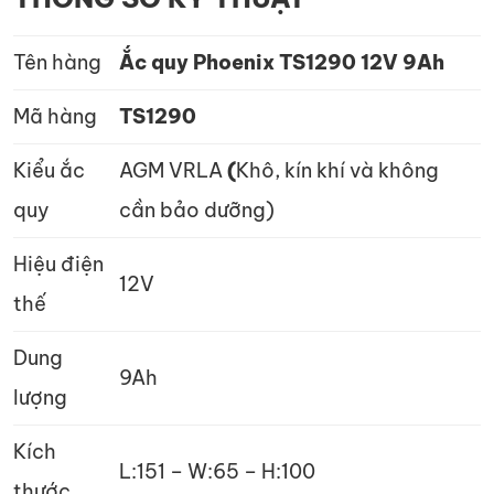
Tên hàng
Ắc quy Phoenix TS1290 12V 9Ah
Mã hàng
TS1290
Kiểu ắc
AGM VRLA
(
Khô, kín khí và không
quy
cần bảo dưỡng)
Hiệu điện
12V
thế
Dung
9Ah
lượng
Kích
L:151 – W:65 – H:100
thước