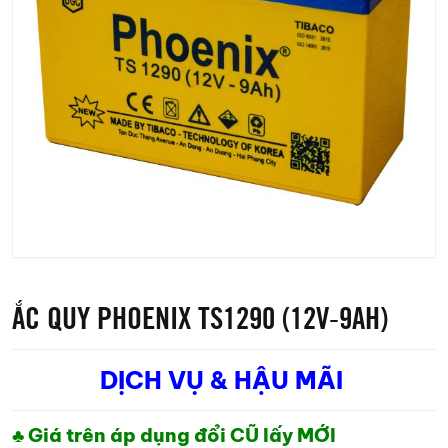
ẮC QUY PHOENIX TS1290 (12V-9AH)
DỊCH VỤ & HẬU MÃI
♣ Giá trên áp dụng đổi CŨ lấy MỚI