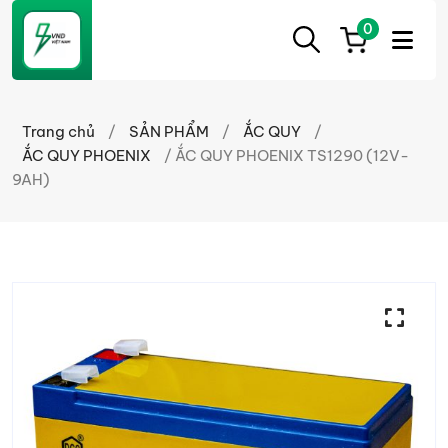
0
ẮC
Ắc
QUY
Quy
CẦN
Trang chủ
/
SẢN PHẨM
/
ẮC QUY
/
THƠ
Cần
ẮC QUY PHOENIX
/ ẮC QUY PHOENIX TS1290 (12V-
Thơ
9AH)
chính
hãng
giá
tốt