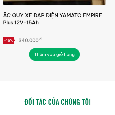
ẮC QUY XE ĐẠP ĐIỆN YAMATO EMPIRE
Ắ
Plus 12V-15Ah
1
đ
340.000
G
-15%
Thêm vào giỏ hàng
ĐỐI TÁC CỦA CHÚNG TÔI