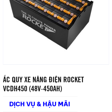
ẮC QUY XE NÂNG ĐIỆN ROCKET
VCDH450 (48V-450AH)
DỊCH VỤ & HẬU MÃI