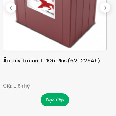
Ắc quy Trojan T-105 Plus (6V-225Ah)
Ắ
Giá: Liên hệ
G
Đọc tiếp