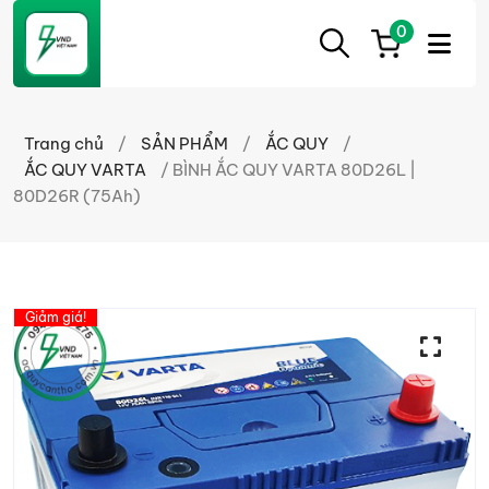
0
ẮC
Ắc
QUY
Quy
CẦN
Trang chủ
/
SẢN PHẨM
/
ẮC QUY
/
THƠ
Cần
ẮC QUY VARTA
/ BÌNH ẮC QUY VARTA 80D26L |
Thơ
80D26R (75Ah)
chính
hãng
giá
tốt
Giảm giá!