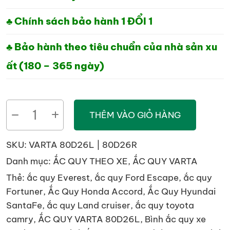
♣ Chính sách bảo hành 1 ĐỔI 1
♣ Bảo hành theo tiêu chuẩn của nhà sản xu
ất (180 – 365 ngày)
BÌNH
THÊM VÀO GIỎ HÀNG
ẮC
QUY
SKU:
VARTA 80D26L | 80D26R
VARTA
Danh mục:
ẮC QUY THEO XE
,
ẮC QUY VARTA
80D26L
Thẻ:
ắc quy Everest
,
ắc quy Ford Escape
,
ắc quy
|
Fortuner
,
Ắc Quy Honda Accord
,
Ắc Quy Hyundai
80D26R
SantaFe
,
ắc quy Land cruiser
,
ắc quy toyota
(75Ah)
camry
,
ẮC QUY VARTA 80D26L
,
Bình ắc quy xe
số