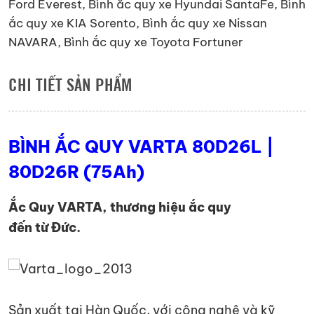
Ford Everest
,
Bình ắc quy xe Hyundai SantaFe
,
Bình
lượng
ắc quy xe KIA Sorento
,
Bình ắc quy xe Nissan
NAVARA
,
Bình ắc quy xe Toyota Fortuner
CHI TIẾT SẢN PHẨM
BÌNH ẮC QUY VARTA 80D26L |
80D26R (75Ah)
Ắc Quy VARTA, thương hiệu ắc quy
đến từ Đức.
Sản xuất tại Hàn Quốc, với công nghệ và kỹ