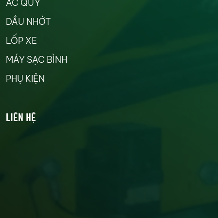
ẮC QUY
DẦU NHỚT
LỐP XE
MÁY SẠC BÌNH
PHỤ KIỆN
LIÊN HỆ