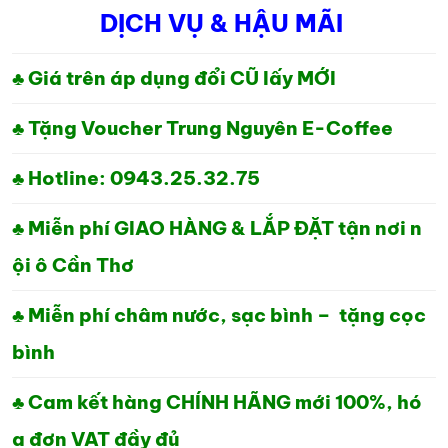
DỊCH VỤ & HẬU MÃI
LÀ:
TẠI
1,700,000₫.
LÀ:
♣ Giá trên áp dụng đổi CŨ lấy MỚI
1,420,000₫.
♣ Tặng Voucher Trung Nguyên E-Coffee
♣ Hotline: 0943.25.32.75
♣ Miễn phí GIAO HÀNG & LẮP ĐẶT tận nơi n
ội ô Cần Thơ
♣ Miễn phí châm nước, sạc bình – tặng cọc
bình
♣ Cam kết hàng CHÍNH HÃNG mới 100%, hó
a đơn VAT đầy đủ