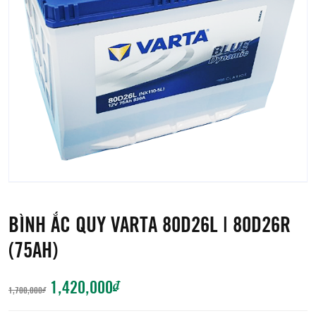
BÌNH ẮC QUY VARTA 80D26L | 80D26R
(75AH)
GIÁ
GIÁ
1,420,000
₫
1,700,000
₫
GỐC
HIỆN