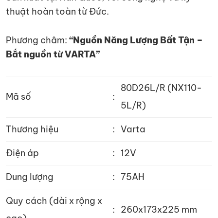
thuật hoàn toàn từ Đức.
Phương châm:
“Nguồn Năng Lượng Bất Tận –
Bắt nguồn từ VARTA”
80D26L/R (NX110-
Mã số
:
5L/R)
Thương hiệu
:
Varta
Điện áp
:
12V
Dung lượng
:
75AH
Quy cách (dài x rộng x
:
260x173x225 mm