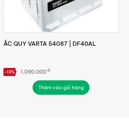
ẮC QUY VARTA 54087 | DF40AL
Ắ
đ
1.090.000
-13%
-
Thêm vào giỏ hàng