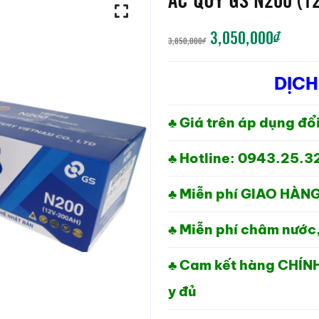
GIÁ
GIÁ
3,050,000
₫
3,850,000
₫
GỐC
HIỆN
DỊCH
LÀ:
TẠI
3,850,000₫.
LÀ:
♣ Giá trên áp dụng đổ
3,050
♣ Hotline: 0943.25.3
♣ Miễn phí GIAO HÀNG
♣ Miễn phí châm nước,
♣ Cam kết hàng CHÍN
y đủ