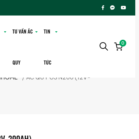
TƯ VẤN ẮC
TIN
0
QUY
TỨC
BIHOME
/ ẮC QUY GS N200 (12V-
2V-200AH)