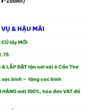
 VỤ & HẬU MÃI
i CŨ lấy MỚI
,000₫.
2.75
 & LẮP ĐẶT tận nơi nội ô Cần Thơ
 sạc bình – tặng cọc bình
H HÃNG mới 100%, hóa đơn VAT đầ