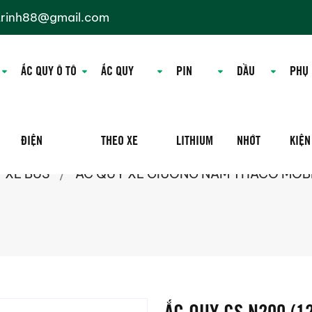
trinh88@gmail.com
ẮC QUY Ô TÔ
ẮC QUY
PIN
DẦU
PHỤ
ĐIỆN
THEO XE
LITHIUM
NHỚT
KIỆN
 XE BUS
/
ẮC QUY XE GIƯỜNG NẰM THACO MO
ẮC QUY GS N200 (1