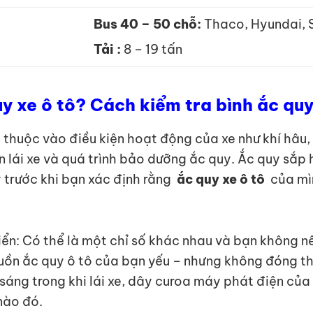
Bus 40 – 50 chỗ:
Thaco, Hyundai,
Tải :
8 – 19 tấn
uy xe ô tô? Cách kiểm tra bình ắc qu
thuộc vào điều kiện hoạt động của xe như khí hâu, t
uen lái xe và quá trình bảo dưỡng ắc quy. Ắc quy sắ
y trước khi bạn xác định rằng
ắc quy xe ô tô
của mì
iển: Có thể là một chỉ số khác nhau và bạn không n
nguồn ắc quy ô tô của bạn yếu – nhưng không đóng 
ẫn sáng trong khi lái xe, dây curoa máy phát điện 
nào đó.