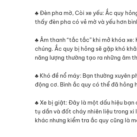
♣ Đèn pha mờ, Còi xe yếu: Ắc quy hỏn
thấy đèn pha có vẻ mờ và yếu hơn bìn
♣ Âm thanh “tắc tắc” khi mở khóa xe: 
chúng. Ắc quy bị hỏng sẽ gặp khó khăn
năng lượng thường tạo ra những âm th
♣ Khó đề nổ máy: Bạn thường xuyên ph
động cơ. Bình ắc quy có thể đã hỏng 
♣ Xe bị giật: Đây là một dấu hiệu bạn c
tụ dần và đốt cháy nhiên liệu trong xi
khác nhưng kiểm tra ắc quy cũng là m