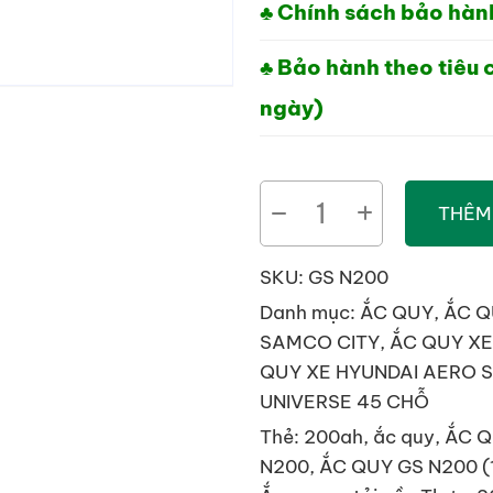
♣ Chính sách bảo hành
♣ Bảo hành theo tiêu 
ngày)
ẮC
THÊM
QUY
GS
SKU:
GS N200
N200
Danh mục:
ẮC QUY
,
ẮC Q
(12V-
SAMCO CITY
,
ẮC QUY X
200AH)
QUY XE HYUNDAI AERO 
số
UNIVERSE 45 CHỖ
lượng
Thẻ:
200ah
,
ắc quy
,
ẮC Q
N200
,
ẮC QUY GS N200 