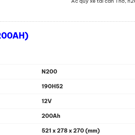
Ắc quy xe tải cần Thơ
,
n2
200AH)
N200
190H52
12V
200Ah
521 x 278 x 270 (mm)