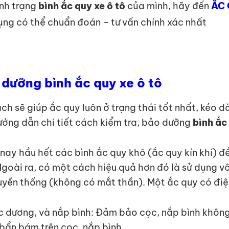
ình trạng
bình ắc quy xe ô tô
của mình, hãy đến
ẮC 
dụng có thể chuẩn đoán – tư vấn chính xác nhất
dưỡng bình ắc quy xe ô tô
 sẽ giúp ắc quy luôn ở trạng thái tốt nhất, kéo dài
ướng dẫn chi tiết cách kiểm tra, bảo dưỡng
bình ắc 
n nay hầu hết các bình ắc quy khô (ắc quy kín khí) 
Ngoài ra, có một cách hiệu quả hơn đó là sử dụng vô
ruyền thống (không có mắt thần). Một ắc quy có điện
c dương, và nắp bình: Đảm bảo cọc, nắp bình không
 bẩn bám trên cọc, nắp bình.