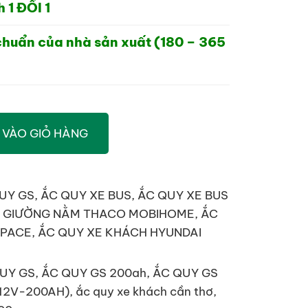
 1 ĐỔI 1
chuẩn của nhà sản xuất (180 – 365
 VÀO GIỎ HÀNG
UY GS
,
ẮC QUY XE BUS
,
ẮC QUY XE BUS
E GIƯỜNG NẰM THACO MOBIHOME
,
ẮC
SPACE
,
ẮC QUY XE KHÁCH HYUNDAI
UY GS
,
ẮC QUY GS 200ah
,
ẮC QUY GS
(12V-200AH)
,
ắc quy xe khách cần thơ
,