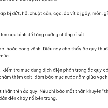
áp bị đứt, hở, chuột cắn, cọc, ốc vít bị gãy, mòn, g
 lên cọc bình để tăng cường chống rỉ sét.
 hở, hoặc cong vênh. Điều này cho thấy ắc quy thư
 mức.
g, kiểm tra mức dung dịch điện phân trong ắc quy c
c châm thêm axit, đảm bảo mực nước nằm giữa vạc
mắt thần trên ắc quy. Nếu chỉ báo mắt thần khuyên “
 dẫn đến cháy nổ bên trong.