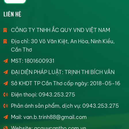
LIÊN HỆ
CÔNG TY TNHH ẮC QUY VND VIỆT NAM
Địa chỉ: 30 Võ Văn Kiệt, An Hòa, Ninh Kiều,
Cần Thơ
MST: 1801600931
ĐẠI DIỆN PHÁP LUẬT: TRỊNH THI BÍCH VÂN
Sở KHDT TP Cần Thơ cấp ngày: 2018-05-16
Điện thoại: 0943.253.275
Phản ánh sản phẩm, dịch vụ: 0943.253.275
Mail: van.b.trinh88@gmail.com
Website: acquycantho.com.vn