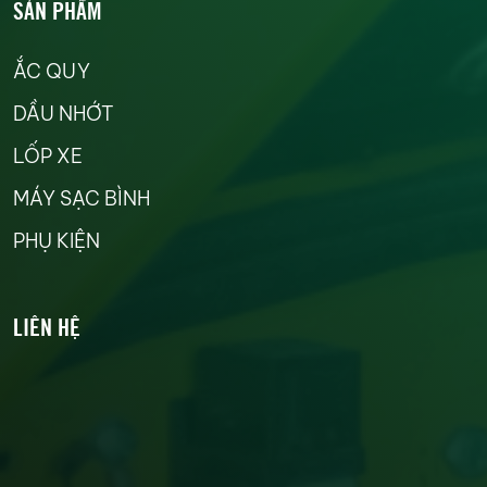
SẢN PHẨM
ẮC QUY
DẦU NHỚT
LỐP XE
MÁY SẠC BÌNH
PHỤ KIỆN
LIÊN HỆ