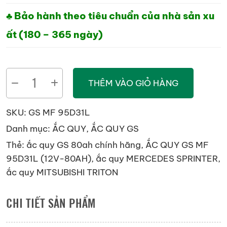
♣ Bảo hành theo tiêu chuẩn của nhà sản xu
ất (180 – 365 ngày)
ẮC
THÊM VÀO GIỎ HÀNG
QUY
GS
SKU:
GS MF 95D31L
MF
Danh mục:
ẮC QUY
,
ẮC QUY GS
95D31L
Thẻ:
ắc quy GS 80ah chính hãng
,
ẮC QUY GS MF
(12V-
95D31L (12V-80AH)
,
ắc quy MERCEDES SPRINTER
,
80AH)
ắc quy MITSUBISHI TRITON
số
lượng
CHI TIẾT SẢN PHẨM