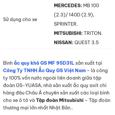
MERCEDES:
MB 100
(2.3)/ 140D (2.9),
Sử dụng cho xe
SPRINTER.
MITSUBISHI:
TRITON.
NISSAN:
QUEST 3.5
Bình
ắc quy khô GS MF 95D31L
sản xuất tại
Công Ty TNHH Ắc Quy GS Việt Nam
– là công
ty 100% vốn nước ngoài liên doanh giữa tập
đoàn GS-YUASA, nhà sản xuất ắc quy axít chì
hàng đâu Châu Á chuyên sản xuất các loại bình
cho xe ô tô và
Tập đoàn Mitsubishi
– Tập đoàn
thương mại lớn nhất Nhật Bản..