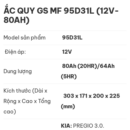
ẮC QUY GS MF 95D31L (12V-
80AH)
Model sản phẩm
95D31L
Điện áp:
12V
80Ah (20HR)/64Ah
Dung lượng
(5HR)
Kích thước (Dài x
303 x 171 x 200 x 225
Rộng x Cao x Tổng
(mm)
cao)
KIA:
PREGIO 3.0.