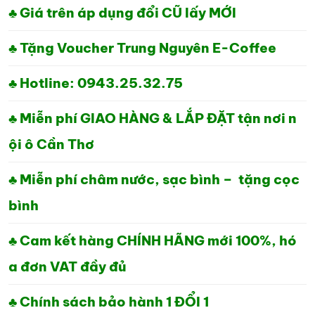
1,780,000₫.
LÀ:
♣ Giá trên áp dụng đổi CŨ lấy MỚI
1,460,000₫.
♣ Tặng Voucher Trung Nguyên E-Coffee
♣ Hotline: 0943.25.32.75
♣ Miễn phí GIAO HÀNG & LẮP ĐẶT tận nơi n
ội ô Cần Thơ
♣ Miễn phí châm nước, sạc bình – tặng cọc
bình
♣ Cam kết hàng CHÍNH HÃNG mới 100%, hó
a đơn VAT đầy đủ
♣ Chính sách bảo hành 1 ĐỔI 1