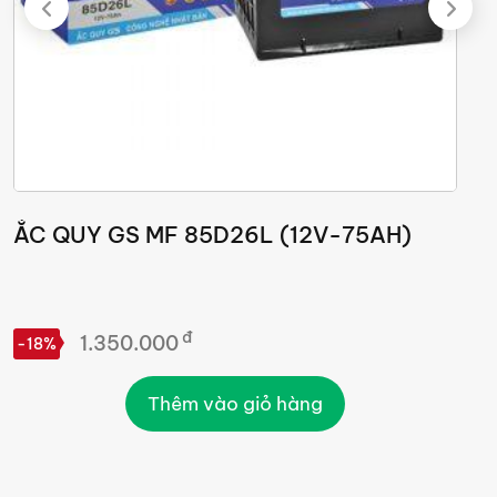
ẮC QUY GS MF 85D26L (12V-75AH)
Ắ
đ
1.350.000
-18%
-
Thêm vào giỏ hàng