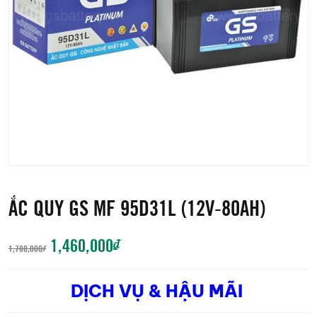
ẮC QUY GS MF 95D31L (12V-80AH)
GIÁ
GIÁ
1,460,000
₫
1,780,000
₫
GỐC
HIỆN
DỊCH VỤ & HẬU MÃI
LÀ:
TẠI