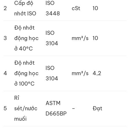
Cấp độ
ISO
2
cSt
10
nhớt ISO
3448
Độ nhớt
ISO
3
động học
mm²/s
10
3104
ở 40°C
Độ nhớt
ISO
4
động học
mm²/s
4,2
3104
ở 100°C
Rỉ
ASTM
5
sét/nước
–
Đạt
D665BP
muối