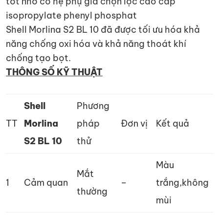
tốt nhờ có hệ phụ gia chọn lọc cao cấp
isopropylate phenyl phosphat
Shell Morlina S2 BL 10 đã được tối ưu hóa khả
năng chống oxi hóa và khả năng thoát khí
chống tạo bọt.
THÔNG SỐ KỸ THUẬT
Shell
Phương
TT
Morlina
pháp
Đơn vị
Kết quả
S2 BL 10
thử
Màu
Mắt
1
Cảm quan
–
trắng,không
thường
mùi