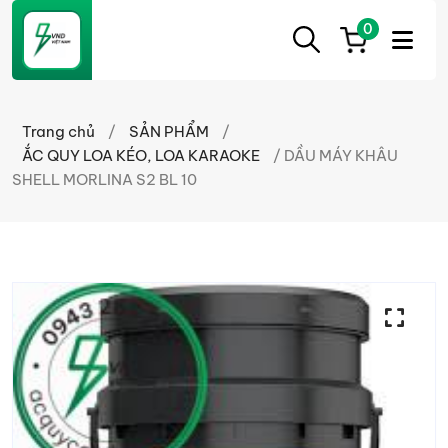
0
ẮC
Ắc
QUY
Quy
CẦN
Trang chủ
/
SẢN PHẨM
/
THƠ
Cần
ẮC QUY LOA KÉO, LOA KARAOKE
/ DẦU MÁY KHÂU
Thơ
SHELL MORLINA S2 BL 10
chính
hãng
giá
tốt