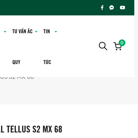
TƯ VẤN ẮC
TIN
0
QUY
TỨC
US S2 MX 68
L TELLUS S2 MX 68