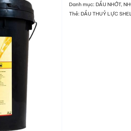
Danh mục:
DẦU NHỚT
,
NH
Thẻ:
DẦU THUỶ LỰC SHEL