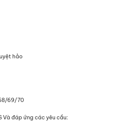
tuyệt hảo
 68/69/70
 S Và đáp ứng các yêu cầu: