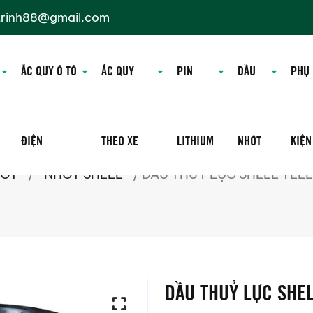
trinh88@gmail.com
ẮC QUY Ô TÔ
ẮC QUY
PIN
DẦU
PHỤ
ĐIỆN
THEO XE
LITHIUM
NHỚT
KIỆN
HỚT
/
NHỚT SHELL
/ DẦU THUỶ LỰC SHELL TELL
DẦU THUỶ LỰC SHEL