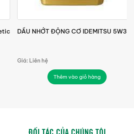
DẦU NHỚT ĐỘNG CƠ IDEMITSU 5W30
I
5
Giá: Liên hệ
G
Thêm vào giỏ hàng
ĐỐI TÁC CỦA CHÚNG TÔI