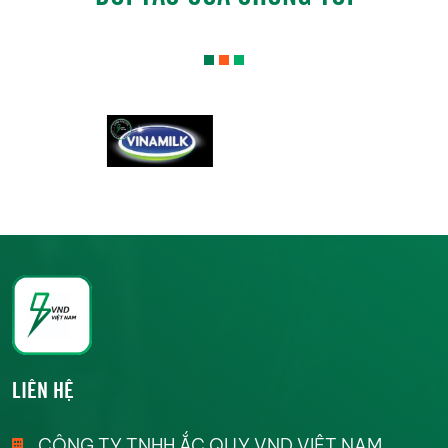
LIÊN HỆ
CÔNG TY TNHH ẮC QUY VND VIỆT NAM