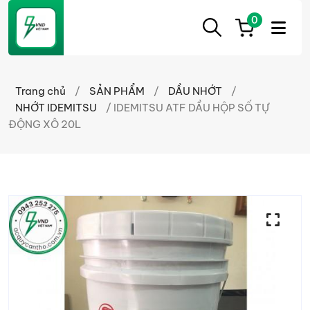
0
ẮC
Ắc
QUY
Quy
CẦN
Trang chủ
/
SẢN PHẨM
/
DẦU NHỚT
/
THƠ
Cần
NHỚT IDEMITSU
/ IDEMITSU ATF DẦU HỘP SỐ TỰ
Thơ
ĐỘNG XÔ 20L
chính
hãng
giá
tốt