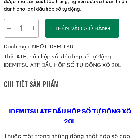
được nhà sản xuất tập trung, nghiên cứu và hoàn thiện
dành cho loại dầu hộp số tự động.
IDEMITSU
THÊM VÀO GIỎ HÀNG
ATF
DẦU
Danh mục:
NHỚT IDEMITSU
HỘP
Thẻ:
ATF
,
dầu hộp số
,
dầu hộp số tự động
,
SỐ
IDEMITSU ATF DẦU HỘP SỐ TỰ ĐỘNG XÔ 20L
TỰ
ĐỘNG
CHI TIẾT SẢN PHẨM
XÔ
20L
số
IDEMITSU ATF DẦU HỘP SỐ TỰ ĐỘNG XÔ
lượng
20L
Thuộc một trong những dòng nhớt hộp số cao