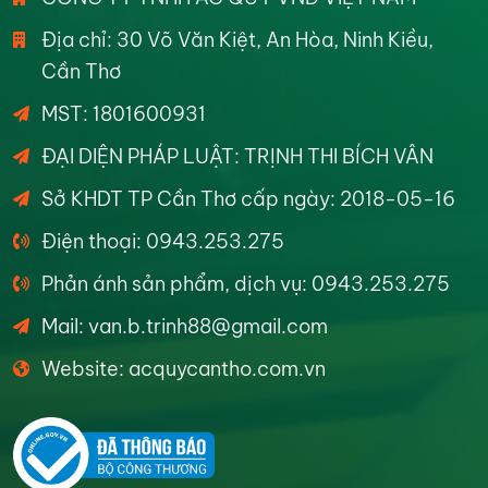
Địa chỉ: 30 Võ Văn Kiệt, An Hòa, Ninh Kiều,
Cần Thơ
MST: 1801600931
ĐẠI DIỆN PHÁP LUẬT: TRỊNH THI BÍCH VÂN
Sở KHDT TP Cần Thơ cấp ngày: 2018-05-16
Điện thoại: 0943.253.275
Phản ánh sản phẩm, dịch vụ: 0943.253.275
Mail: van.b.trinh88@gmail.com
Website: acquycantho.com.vn