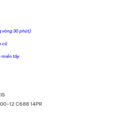
g vòng 30 phút)
p cũ
h miền tây
IS
.00-12 C688 14PR