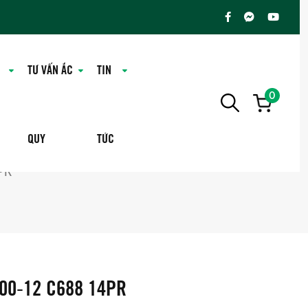
TƯ VẤN ẮC
TIN
0
QUY
TỨC
PR
.00-12 C688 14PR