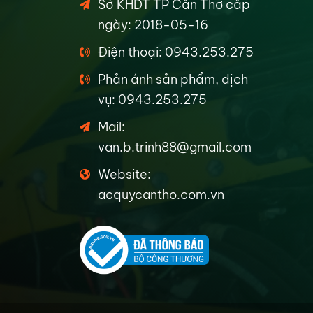
Sở KHDT TP Cần Thơ cấp
ngày: 2018-05-16
Điện thoại: 0943.253.275
Phản ánh sản phẩm, dịch
vụ: 0943.253.275
Mail:
van.b.trinh88@gmail.com
Website:
acquycantho.com.vn