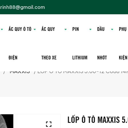
trinh88@gmail.com
ẮC QUY Ô TÔ
ẮC QUY
PIN
DẦU
PHỤ
ĐIỆN
THEO XE
LITHIUM
NHỚT
KIỆN
/
MAXXIS
/ LỐP Ô TÔ MAXXIS 5.00-12 C688 14
LỐP Ô TÔ MAXXIS 5