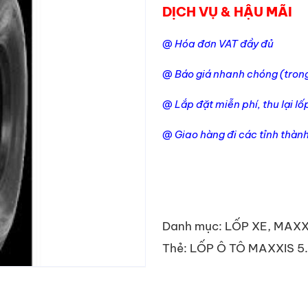
DỊCH VỤ & HẬU MÃI
@ Hóa đơn VAT đầy đủ
@ Báo giá nhanh chóng (tron
@ Lắp đặt miễn phí, thu lại lố
@ Giao hàng đi các tỉnh thàn
Danh mục:
LỐP XE
,
MAXX
Thẻ:
LỐP Ô TÔ MAXXIS 5