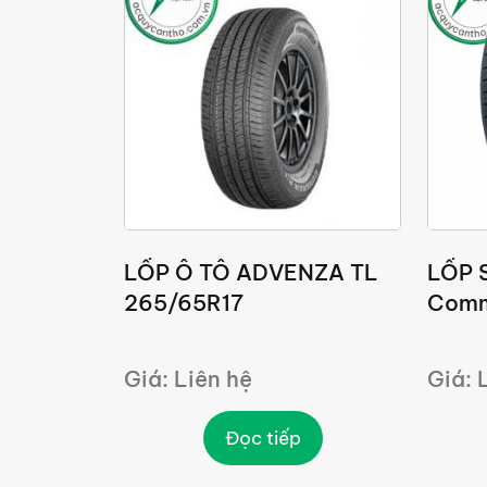
LỐP Ô TÔ ADVENZA TL
LỐP 
265/65R17
Comm
Giá: Liên hệ
Giá: 
Đọc tiếp