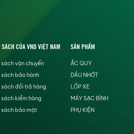
 SÁCH CỦA VND VIỆT NAM
SẢN PHẨM
 sách vận chuyển
ẮC QUY
 sách bảo hành
DẦU NHỚT
 sách đổi trả hàng
LỐP XE
 sách kiểm hàng
MÁY SẠC BÌNH
 sách bảo mật
PHỤ KIỆN