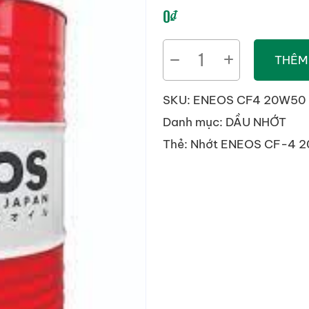
0
₫
Nhớt
THÊM
ENEOS
CF-
SKU:
ENEOS CF4 20W50
4
Danh mục:
DẦU NHỚT
20W50
Thẻ:
Nhớt ENEOS CF-4 2
-
Phuy
200L
số
lượng