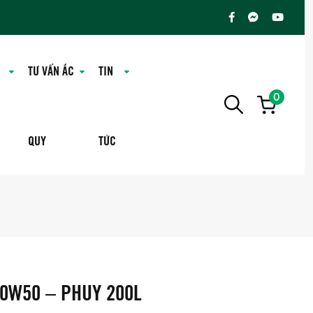
TƯ VẤN ẮC
TIN
0
QUY
TỨC
20W50 – PHUY 200L