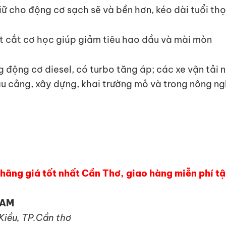
giữ cho động cơ sạch sẽ và bền hơn, kéo dài tuổi th
ợt cắt cơ học giúp giảm tiêu hao dầu và mài mòn
 động cơ diesel, có turbo tăng áp; các xe vận tải
ầu cảng, xây dựng, khai trường mỏ và trong nông ng
ãng giá tốt nhất Cần Thơ, giao hàng miễn phí tậ
NAM
 Kiều, TP.Cần thơ