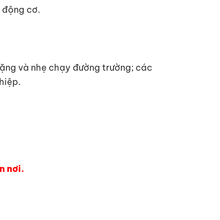
ọ động cơ.
 nặng và nhẹ chạy đường trường; các
hiệp.
n nơi.