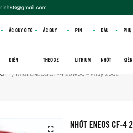
trinh88@gmail.com
ẮC QUY Ô TÔ
ẮC QUY
PIN
DẦU
PHỤ
ĐIỆN
THEO XE
LITHIUM
NHỚT
KIỆN
HỚT
/ Nhớt ENEOS CF-4 20W50 – Phuy 200L
NHỚT ENEOS CF-4 