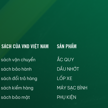
 SÁCH CỦA VND VIỆT NAM
SẢN PHẨM
 sách vận chuyển
ẮC QUY
 sách bảo hành
DẦU NHỚT
 sách đổi trả hàng
LỐP XE
 sách kiểm hàng
MÁY SẠC BÌNH
 sách bảo mật
PHỤ KIỆN