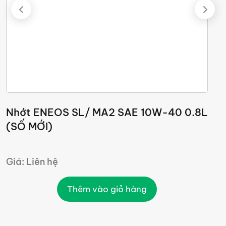
Nhớt ENEOS SL/ MA2 SAE 10W-40 0.8L
N
(SỐ MỚI)
Giá: Liên hệ
G
Thêm vào giỏ hàng