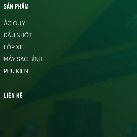
SẢN PHẨM
ẮC QUY
DẦU NHỚT
LỐP XE
MÁY SẠC BÌNH
PHỤ KIỆN
LIÊN HỆ