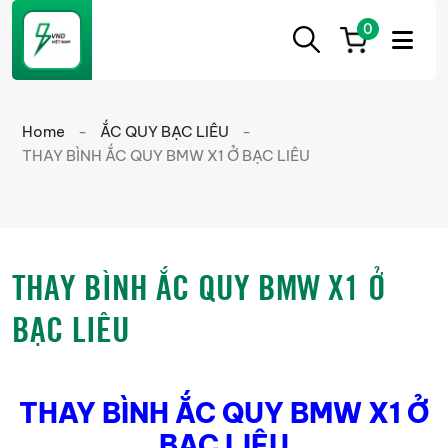
0
ẮC
Ắc
QUY
Quy
CẦN
Home
-
ẮC QUY BẠC LIÊU
-
THƠ
Cần
THAY BÌNH ẮC QUY BMW X1 Ở BẠC LIÊU
Thơ
chính
hãng
giá
THAY BÌNH ẮC QUY BMW X1 Ở
tốt
BẠC LIÊU
THAY BÌNH ẮC QUY BMW X1 Ở
BẠC LIÊU