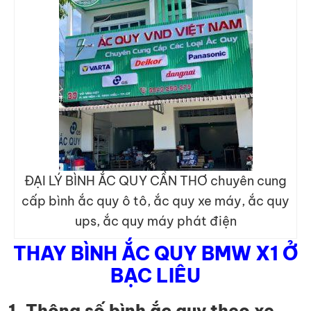
ĐẠI LÝ BÌNH ẮC QUY CẦN THƠ chuyên cung
cấp bình ắc quy ô tô, ắc quy xe máy, ắc quy
ups, ắc quy máy phát điện
THAY BÌNH ẮC QUY BMW X1 Ở
BẠC LIÊU
1. Thông số bình ắc quy theo xe