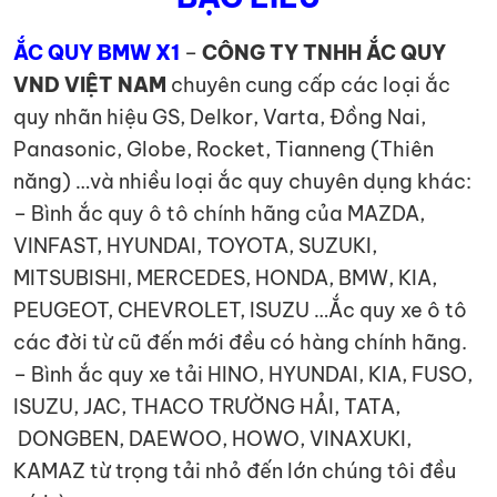
ẮC QUY BMW X1
–
CÔNG TY TNHH ẮC QUY
VND VIỆT NAM
chuyên cung cấp các loại ắc
quy nhãn hiệu GS, Delkor, Varta, Đồng Nai,
Panasonic, Globe, Rocket, Tianneng (Thiên
năng) …và nhiều loại ắc quy chuyên dụng khác:
– Bình ắc quy ô tô chính hãng của MAZDA,
VINFAST, HYUNDAI, TOYOTA, SUZUKI,
MITSUBISHI, MERCEDES, HONDA, BMW, KIA,
PEUGEOT, CHEVROLET, ISUZU …Ắc quy xe ô tô
các đời từ cũ đến mới đều có hàng chính hãng.
– Bình ắc quy xe tải HINO, HYUNDAI, KIA, FUSO,
ISUZU, JAC, THACO TRƯỜNG HẢI, TATA,
DONGBEN, DAEWOO, HOWO, VINAXUKI,
KAMAZ từ trọng tải nhỏ đến lớn chúng tôi đều