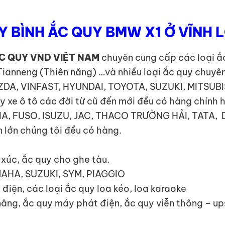
Y BÌNH ẮC QUY BMW X1 Ở VĨNH 
C QUY VND VIỆT NAM
chuyên cung cấp các loại ắc
Tianneng (Thiên năng) …và nhiều loại ắc quy chuyê
MAZDA, VINFAST, HYUNDAI, TOYOTA, SUZUKI, MITSUB
e ô tô các đời từ cũ đến mới đều có hàng chính 
I, KIA, FUSO, ISUZU, JAC, THACO TRƯỜNG HẢI, TA
 lớn chúng tôi đều có hàng.
y xúc, ắc quy cho ghe tàu.
MAHA, SUZUKI, SYM, PIAGGIO
 điện, các loại ắc quy loa kéo, loa karaoke
 nâng, ắc quy máy phát điện, ắc quy viễn thông – u