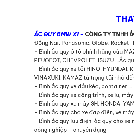
THA
ẮC QUY BMW X1 –
CÔNG TY TNHH Ắ
Đồng Nai, Panasonic, Globe, Rocket, 
– Bình ắc quy ô tô chính hãng của 
PEUGEOT, CHEVROLET, ISUZU …Ắc quy x
– Bình ắc quy xe tải HINO, HYUNDA
VINAXUKI, KAMAZ từ trọng tải nhỏ đến
– Bình ắc quy xe đầu kéo, container ….
– Bình ắc quy xe công trình, xe lu, má
– Bình ắc quy xe máy SH, HONDA, YA
– Bình ắc quy cho xe đạp điện, xe máy
– Bình ắc quy lưu điện, ắc quy cho xe
công nghiệp – chuyên dụng