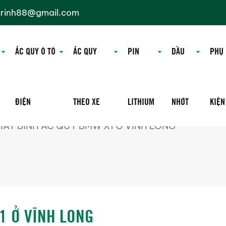
trinh88@gmail.com
ẮC QUY Ô TÔ
ẮC QUY
PIN
DẦU
PHỤ
ĐIỆN
THEO XE
LITHIUM
NHỚT
KIỆN
HAY BÌNH ẮC QUY BMW X1 Ở VĨNH LONG
1 Ở VĨNH LONG