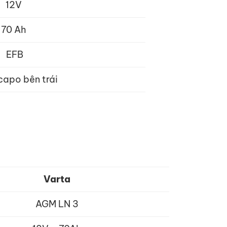
12V
70 Ah
EFB
capo bên trái
Varta
AGM LN 3