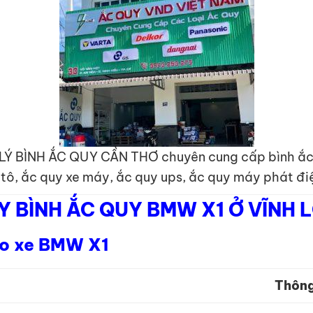
 LÝ BÌNH ẮC QUY CẦN THƠ chuyên cung cấp bình ắc
 tô, ắc quy xe máy, ắc quy ups, ắc quy máy phát đi
Y BÌNH ẮC QUY BMW X1 Ở VĨNH 
heo xe BMW X1
Thông