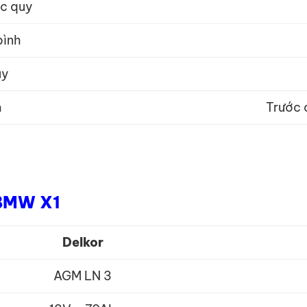
ắc quy
bình
uy
h
Trước 
 BMW X1
Delkor
AGM LN 3