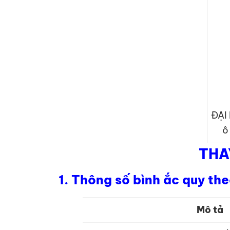
ĐẠI
ô
THA
1. Thông số bình ắc quy t
Mô tả