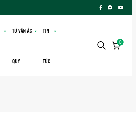
TƯ VẤN ẮC
TIN
0
QUY
TỨC