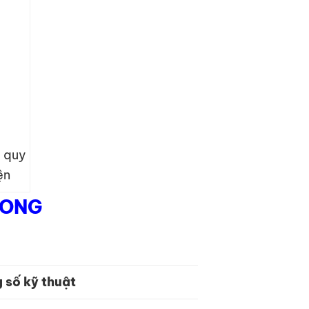
 quy
ện
LONG
 số kỹ thuật