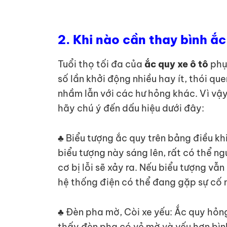
2.
Khi nào cần thay bình ắc
Tuổi thọ tối đa của
ắc quy xe ô tô
phụ 
số lần khởi động nhiều hay ít, thói q
nhầm lẫn với các hư hỏng khác. Vì vậ
hãy chú ý đến dấu hiệu dưới đây:
♣ Biểu tượng ắc quy trên bảng điều kh
biểu tượng này sáng lên, rất có thể 
cơ bị lỗi sẽ xảy ra. Nếu biểu tượng v
hệ thống điện có thể đang gặp sự cố 
♣ Đèn pha mờ, Còi xe yếu: Ắc quy hỏn
thấy đèn pha có vẻ mờ và yếu hơn bìn