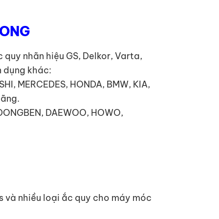
LONG
 quy nhãn hiệu GS, Delkor, Varta,
n dụng khác:
ISHI, MERCEDES, HONDA, BMW, KIA,
hãng.
TA, DONGBEN, DAEWOO, HOWO,
ps và nhiều loại ắc quy cho máy móc