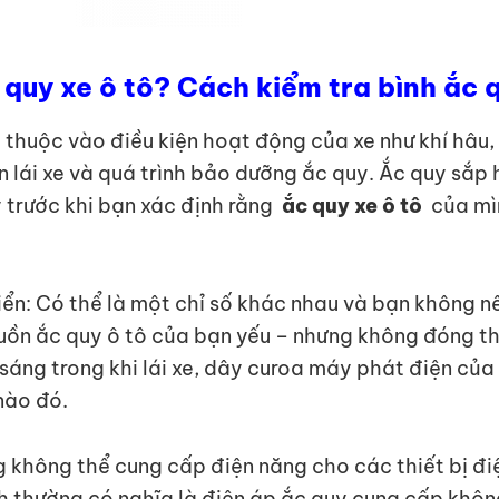
 quy xe ô tô? Cách kiểm tra bình ắc 
thuộc vào điều kiện hoạt động của xe như khí hâu, t
uen lái xe và quá trình bảo dưỡng ắc quy. Ắc quy sắ
y trước khi bạn xác định rằng
ắc quy xe ô tô
của mì
iển: Có thể là một chỉ số khác nhau và bạn không n
nguồn ắc quy ô tô của bạn yếu – nhưng không đóng 
ẫn sáng trong khi lái xe, dây curoa máy phát điện 
nào đó.
g không thể cung cấp điện năng cho các thiết bị đ
h thường có nghĩa là điện áp ắc quy cung cấp khôn