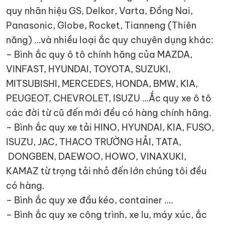
quy nhãn hiệu GS, Delkor, Varta, Đồng Nai,
Panasonic, Globe, Rocket, Tianneng (Thiên
năng) …và nhiều loại ắc quy chuyên dụng khác:
– Bình ắc quy ô tô chính hãng của MAZDA,
VINFAST, HYUNDAI, TOYOTA, SUZUKI,
MITSUBISHI, MERCEDES, HONDA, BMW, KIA,
PEUGEOT, CHEVROLET, ISUZU …Ắc quy xe ô tô
các đời từ cũ đến mới đều có hàng chính hãng.
– Bình ắc quy xe tải HINO, HYUNDAI, KIA, FUSO,
ISUZU, JAC, THACO TRƯỜNG HẢI, TATA,
DONGBEN, DAEWOO, HOWO, VINAXUKI,
KAMAZ từ trọng tải nhỏ đến lớn chúng tôi đều
có hàng.
– Bình ắc quy xe đầu kéo, container ….
– Bình ắc quy xe công trình, xe lu, máy xúc, ắc