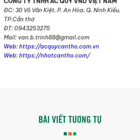
CÔNG TY TNHH ẮC QUY VND VIỆT NAM
ĐC: 30 Võ Văn Kiệt, P. An Hòa, Q. Ninh Kiều,
TP.Cần thơ
ĐT: 0943253275
Mail: van.b.trinh88@gmail.com
Web: https://acquycantho.com.vn
Web: https://nhotcantho.com/
BÀI VIẾT TƯƠNG TỰ