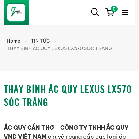
0
ẮC
Ắc
QUY
Quy
CẦN
Home
-
TIN TỨC
-
THƠ
Cần
THAY BÌNH ẮC QUY LEXUS LX570 SÓC TRĂNG
Thơ
chính
hãng
giá
THAY BÌNH ẮC QUY LEXUS LX570
tốt
SÓC TRĂNG
ẮC QUY CẦN THƠ
–
CÔNG TY TNHH ẮC QUY
VND VIỆT NAM
chuyên cung cấp các loại ắc