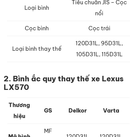
Tiêu chuẩn JIS – Cọc
Loại bình
nổi
Cọc bình
Cọc trái
120D31L, 95D31L,
Loại bình thay thế
105D31L, 115D31L
2. Bình ắc quy thay thế xe Lexus
LX570
Thương
GS
Delkor
Varta
hiệu
MF
Mã bình
120D31L
120D31L