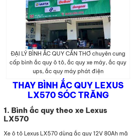
ĐẠI LÝ BÌNH ẮC QUY CẦN THƠ chuyên cung
cấp bình ắc quy ô tô, ắc quy xe máy, ắc quy
ups, ắc quy máy phát điện
THAY BÌNH ẮC QUY LEXUS
LX570 SÓC TRĂNG
1. Bình ắc quy theo xe Lexus
LX570
Xe ô tô Lexus LX570 dùng ắc quy 12V 80Ah mã