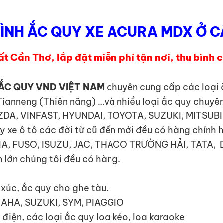
ÌNH ẮC QUY XE ACURA MDX Ở 
 Cần Thơ, lắp đặt miễn phí tận nơi, thu bình 
ẮC QUY VND VIỆT NAM
chuyên cung cấp các loại ắ
Tianneng (Thiên năng) …và nhiều loại ắc quy chuyê
MAZDA, VINFAST, HYUNDAI, TOYOTA, SUZUKI, MITSUB
e ô tô các đời từ cũ đến mới đều có hàng chính 
I, KIA, FUSO, ISUZU, JAC, THACO TRƯỜNG HẢI, TA
 lớn chúng tôi đều có hàng.
y xúc, ắc quy cho ghe tàu.
MAHA, SUZUKI, SYM, PIAGGIO
 điện, các loại ắc quy loa kéo, loa karaoke