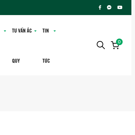
TƯ VẤN ẮC
TIN
0
QUY
TỨC