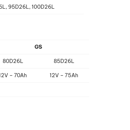
6L, 95D26L, 100D26L
GS
80D26L
85D26L
12V – 70Ah
12V – 75Ah