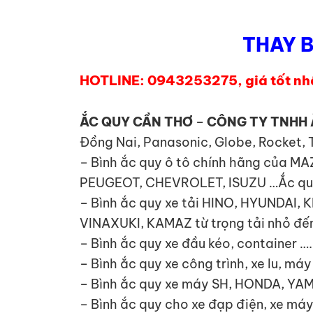
THAY B
HOTLINE: 0943253275, giá tốt nhất
ẮC QUY CẦN THƠ
–
CÔNG TY TNHH 
Đồng Nai, Panasonic, Globe, Rocket, 
– Bình ắc quy ô tô chính hãng của 
PEUGEOT, CHEVROLET, ISUZU …Ắc quy x
– Bình ắc quy xe tải HINO, HYUNDA
VINAXUKI, KAMAZ từ trọng tải nhỏ đến
– Bình ắc quy xe đầu kéo, container ….
– Bình ắc quy xe công trình, xe lu, má
– Bình ắc quy xe máy SH, HONDA, YA
– Bình ắc quy cho xe đạp điện, xe máy