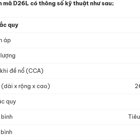
 mã D26L có thông số kỹ thuật như sau;
 ắc quy
n áp
 lượng
khi đề nổ (CCA)
 (dài x rộng x cao)
2
ắc quy
 bình
Tiêu
 bình