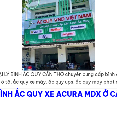
ẠI LÝ BÌNH ẮC QUY CẦN THƠ chuyên cung cấp bình 
 ô tô, ắc quy xe máy, ắc quy ups, ắc quy máy phát 
ÌNH ẮC QUY XE ACURA MDX Ở 