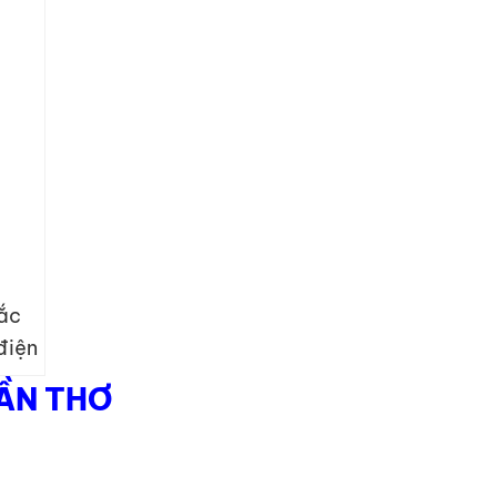
ắc
điện
CẦN THƠ