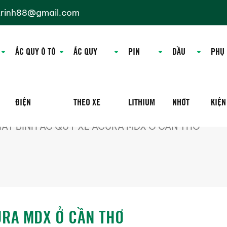
trinh88@gmail.com
ẮC QUY Ô TÔ
ẮC QUY
PIN
DẦU
PHỤ
ĐIỆN
THEO XE
LITHIUM
NHỚT
KIỆN
AY BÌNH ẮC QUY XE ACURA MDX Ở CẦN THƠ
URA MDX Ở CẦN THƠ