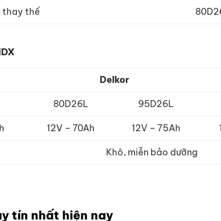
h thay thế
80D2
MDX
Delkor
80D26L
95D26L
h
12V – 70Ah
12V – 75Ah
Khô, miễn bảo dưỡng
y tín nhất hiện nay