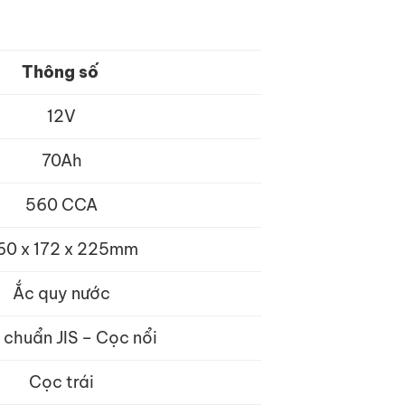
Thông số
12V
70Ah
560 CCA
60 x 172 x 225mm
Ắc quy nước
 chuẩn JIS – Cọc nổi
Cọc trái