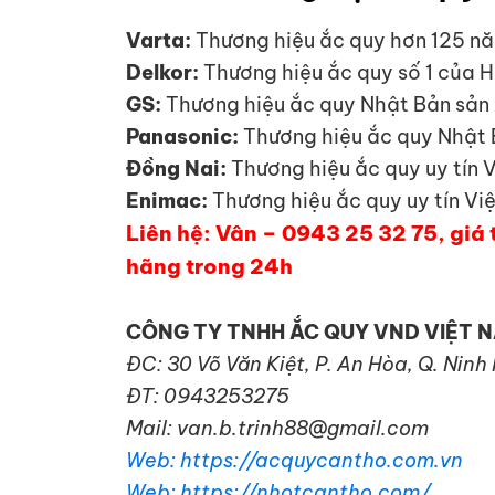
Varta:
Thương hiệu ắc quy hơn 125 nă
Delkor:
Thương hiệu ắc quy số 1 của H
GS:
Thương hiệu ắc quy Nhật Bản sản 
Panasonic:
Thương hiệu ắc quy Nhật B
Đồng Nai:
Thương hiệu ắc quy uy tín 
Enimac:
Thương hiệu ắc quy uy tín Vi
Liên hệ: Vân – 0943 25 32 75, giá 
hãng trong 24h
CÔNG TY TNHH ẮC QUY VND VIỆT 
ĐC: 30 Võ Văn Kiệt, P. An Hòa, Q. Ninh
ĐT: 0943253275
Mail: van.b.trinh88@gmail.com
Web: https://acquycantho.com.vn
Web: https://nhotcantho.com/