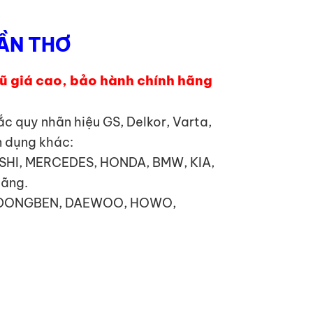
CẦN THƠ
cũ giá cao, bảo hành chính hãng
c quy nhãn hiệu GS, Delkor, Varta,
n dụng khác:
ISHI, MERCEDES, HONDA, BMW, KIA,
hãng.
TA, DONGBEN, DAEWOO, HOWO,